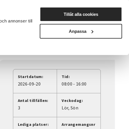
Lyssna
Tillåt alla cookies
och annonser till
rta studiecirkel
Cirkelledare
Nyheter
Avdelningar
Anpassa
Startdatum:
Tid:
2026-09-20
08:00 - 16:00
Antal tillfällen:
Veckodag:
3
Lör
Sön
Lediga platser:
Arrangemangsnr