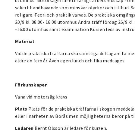
utomhus. Motorsågen är ett farligt arbetsredskap - om 
säkert handhavande som minskar olyckor och tillbud. S
roligare. Teori och praktik varvas. De praktiska omgån
20/9 kl. 08:00- 16:00 utomhus Andra träff lördag 26/9 kl.
-16:00 utomhus samt examination Kursen leds av instru
Material
Vid de praktiska träffarna ska samtliga deltagare ta me
äldre än fem år. Även egen lunch och fika medtages
Förkunskaper
Vana vid motorsåg krävs
Plats
Plats för de praktiska träffarna i skogen meddela
eller i närheten av Borås men möjligheterna beror på ti
Ledaren
Bernt Olsson är ledare för kursen.