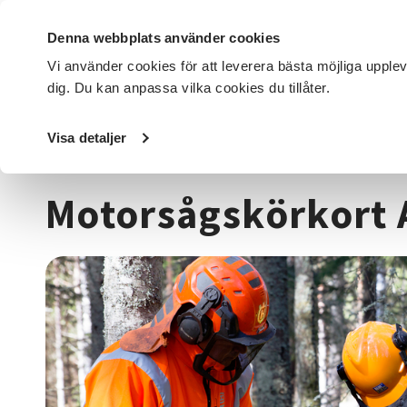
Denna webbplats använder cookies
Vi använder cookies för att leverera bästa möjliga upple
dig. Du kan anpassa vilka cookies du tillåter.
DET HÄR GÖR VI
FÖR DIG SOM
SÖK KURSER OCH EVENE
Visa detaljer
Startsida
/
Kurser och evenemang
/
Djur, natur & miljö
/
Motorsågskörkort 