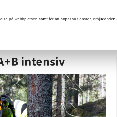
Sök
velse på webbplatsen samt för att anpassa tjänster, erbjudanden 
Om SV
Sta
MANG
Motorsåg
/
Motorsågskörkort A+B intensiv
A+B intensiv