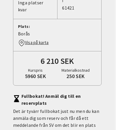
:
Inga platser
61421
kvar
Plats:
Borås
Visa på karta
6 210 SEK
Kurspris
Materialkostnad
5960 SEK
250 SEK
Fullbokat! Anmäl dig till en
reservplats
Det är tyvärr fullbokat just nu men du kan
anmäla dig som reserv och får då ett
meddelande från SV om det blir en plats