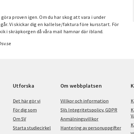
göra proven igen. Om du har skog att vara i under
r. Vi skickar dig en kallelse/faktura före kursstart. För
utkik i skräpkorgen då våra mail hamnar där ibland.
sv.se
Utforska
Om webbplatsen
K
Det här gör vi
Villkor och information
K
För dig som
SVs Integritetspolicy, GDPR
K
V
Om SV
Anmälningsvillkor
K
Starta studiecirkel
Hantering av personuppgifter
V