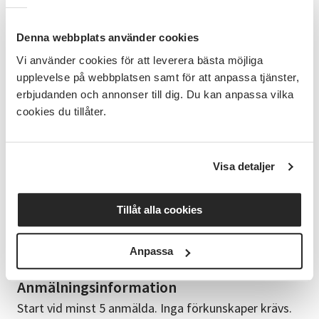
Kursplan
Denna webbplats använder cookies
Första träffen: visning av en säkerhetsfilm,
studiematerial dels ut. Tillsammans bestämmer vi
Vi använder cookies för att leverera bästa möjliga
också datum för resterande träffar. Detta sker i SV
upplevelse på webbplatsen samt för att anpassa tjänster,
Falköpingslokaler på Grönelundsgatan 4 Andra
erbjudanden och annonser till dig. Du kan anpassa vilka
träffen: Ett besök hos en säkerhetscertifierad butik
cookies du tillåter.
Därefter: Praktiska träffar där du övar sågning i skog
följs av besök av uppkörningsledare och tillslut sätts
datum för uppkörning. Träffarna sker både
Visa detaljer
vardagskvällar som helgdagar. MÅL Kursen leder till
Motorsågskörkort A+B.
Tillåt alla cookies
Cirkelledare
Kristian Wallin, cert. kursledare med mängder av
Anpassa
erfarenhet, leder dig tryggt genom alla moment.
Anmälningsinformation
Start vid minst 5 anmälda. Inga förkunskaper krävs.