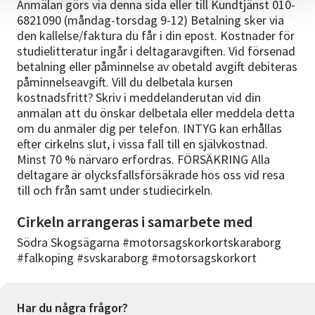
Anmälan görs via denna sida eller till Kundtjänst 010-
6821090 (måndag-torsdag 9-12) Betalning sker via
den kallelse/faktura du får i din epost. Kostnader för
studielitteratur ingår i deltagaravgiften. Vid försenad
betalning eller påminnelse av obetald avgift debiteras
påminnelseavgift. Vill du delbetala kursen
kostnadsfritt? Skriv i meddelanderutan vid din
anmälan att du önskar delbetala eller meddela detta
om du anmäler dig per telefon. INTYG kan erhållas
efter cirkelns slut, i vissa fall till en självkostnad.
Minst 70 % närvaro erfordras. FÖRSÄKRING Alla
deltagare är olycksfallsförsäkrade hos oss vid resa
till och från samt under studiecirkeln.
Cirkeln arrangeras i samarbete med
Södra Skogsägarna #motorsagskorkortskaraborg
#falkoping #svskaraborg #motorsagskorkort
Har du några frågor?