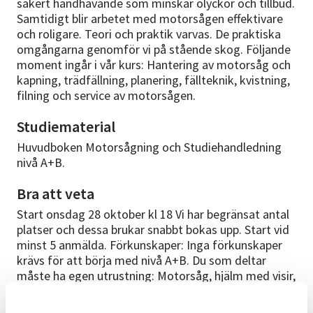
säkert handhavande som minskar olyckor och tillbud.
Samtidigt blir arbetet med motorsågen effektivare
och roligare. Teori och praktik varvas. De praktiska
omgångarna genomför vi på stående skog. Följande
moment ingår i vår kurs: Hantering av motorsåg och
kapning, trädfällning, planering, fällteknik, kvistning,
filning och service av motorsågen.
Studiematerial
Huvudboken Motorsågning och Studiehandledning
nivå A+B.
Bra att veta
Start onsdag 28 oktober kl 18 Vi har begränsat antal
platser och dessa brukar snabbt bokas upp. Start vid
minst 5 anmälda. Förkunskaper: Inga förkunskaper
krävs för att börja med nivå A+B. Du som deltar
måste ha egen utrustning: Motorsåg, hjälm med visir,
hörselskydd, skyddsbyxor, skyddsstövlar med
sågskydd, varselkläder och arbetshandskar.