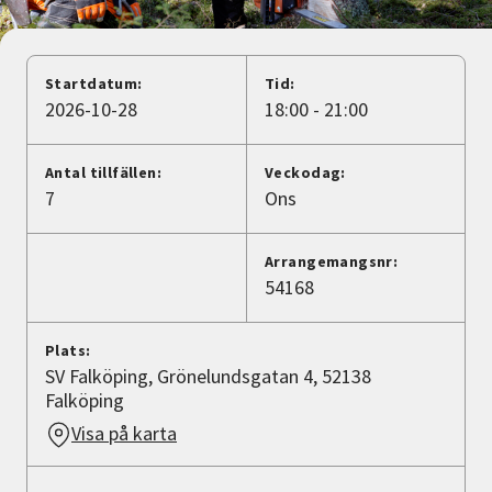
Nyheter
Avdelningar
Startdatum:
Tid:
2026-10-28
18:00 - 21:00
Lyssna
Antal tillfällen:
Veckodag:
7
Ons
Arrangemangsnr:
54168
Plats:
SV Falköping, Grönelundsgatan 4, 52138
Falköping
Visa på karta