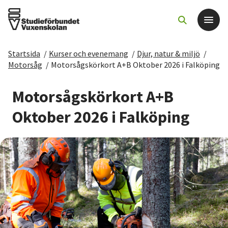
Startsida
/
Kurser och evenemang
/
Djur, natur & miljö
/
Det här gör vi
Motorsåg
/
Motorsågskörkort A+B Oktober 2026 i Falköping
För dig som
Motorsågskörkort A+B
Oktober 2026 i Falköping
Sök kurser och evenemang
Om SV
Starta studiecirkel
Cirkelledare