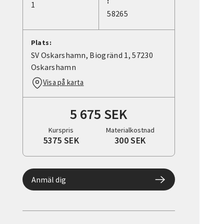
:
1
58265
Plats:
SV Oskarshamn, Biogränd 1, 57230
Oskarshamn
Visa på karta
5 675 SEK
Kurspris
Materialkostnad
5375 SEK
300 SEK
Anmäl dig