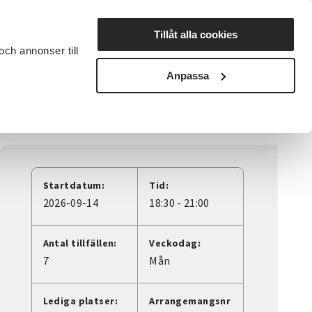
Lyssna
Tillåt alla cookies
och annonser till
rta studiecirkel
Cirkelledare
Nyheter
Avdelningar
Anpassa
Startdatum:
Tid:
2026-09-14
18:30 - 21:00
Antal tillfällen:
Veckodag:
7
Mån
Lediga platser:
Arrangemangsnr