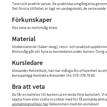
Teori och praktik varvas. De praktiska omgångarna genomfö
Det första tillfället är lagt en vardagskväll, de resterande 
Förkunskaper
Viss vana av motorsåg krävs.
Material
Studiematerial (Säker skog), teori- och praktisk uppkörnin
Motorsåg går att hyra av kursledaren under kursen. Övrig 
Kursledare
Alexander Kettelhoit, han har många års erfarenhet av at
kursupplägg kontakta Alexander tfn: 070-378 76 60.
Bra att veta
Du får en kallelse till kursen ca en vecka före kursstart. V
skjuta fram eller ställa in cirklar med för få anmälda del
anmälningsvillkor här
Välkommen med din anmälan!