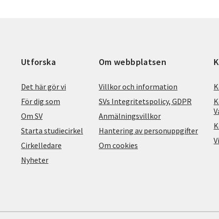
Utforska
Om webbplatsen
K
Det här gör vi
Villkor och information
K
För dig som
SVs Integritetspolicy, GDPR
K
V
Om SV
Anmälningsvillkor
K
Starta studiecirkel
Hantering av personuppgifter
V
Cirkelledare
Om cookies
Nyheter