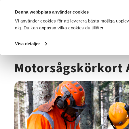
Denna webbplats använder cookies
Vi använder cookies för att leverera bästa möjliga upple
dig. Du kan anpassa vilka cookies du tillåter.
DET HÄR GÖR VI
FÖR DIG SOM
SÖK KURSER OCH EVENE
Visa detaljer
Startsida
/
Kurser och evenemang
/
Djur, natur & miljö
/
Motorsågskörkort