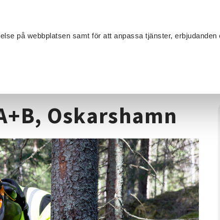
Sök
velse på webbplatsen samt för att anpassa tjänster, erbjudanden 
Om SV
Sta
MANG
Motorsåg
/
Motorsågskörkort A+B, Oskarshamn
 A+B, Oskarshamn