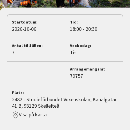
Nyheter
Avdelningar
Startdatum:
Tid:
2026-10-06
18:00 - 20:30
Lyssna
Antal tillfällen:
Veckodag:
7
Tis
Arrangemangsnr:
79757
Plats:
2482 - Studieförbundet Vuxenskolan, Kanalgatan
41 B, 93129 Skellefteå
Visa på karta