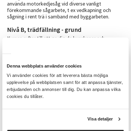
använda motorkedjesåg vid diverse vanligt
förekommande sågarbete, t ex vedkapning och
sågning i rent trä i samband med byggarbeten.
Nivå B, trädfällning - grund
Kursen syftar till att ge dig de kunskaper och
färdigheter som utöver nivå A krävs för att på ett
säkert sätt använda motorkedjesåg vid normalt
skogsarbete såsom trädfällning, kvistning och
kapning.
Denna webbplats använder cookies
Vi använder cookies för att leverera bästa möjliga
Förkunskaper
upplevelse på webbplatsen samt för att anpassa tjänster,
Inga förkunskaper krävs.
erbjudanden och annonser till dig. Du kan anpassa vilka
cookies du tillåter.
Kursplan och studiematerial
Under Träff 1 går vi igenom teori A-delen (kvällstid).
Vid Träff 2 går vi igenom teori B-delen (kvällstid). Ett
Visa detaljer
pass om filning och skötsel av motorsågen
tillkommer och därefter praktiska moment i lämplig