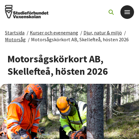
Startsida
/
Kurser och evenemang
/
Djur, natur & miljö
/
Det här gör vi
Motorsåg
/
Motorsågskörkort AB, Skellefteå, hösten 2026
För dig som
Motorsågskörkort AB,
Skellefteå, hösten 2026
Sök kurser och evenemang
Om SV
Starta studiecirkel
Cirkelledare