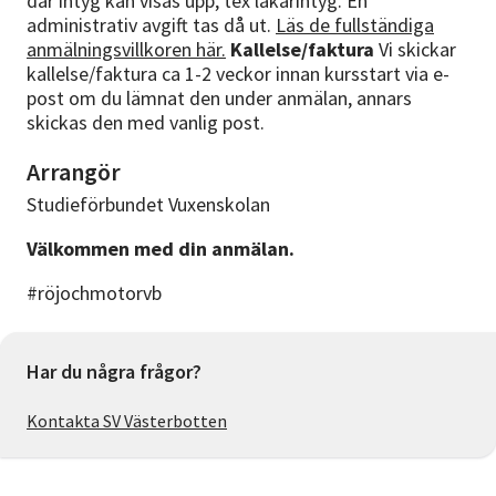
där intyg kan visas upp, tex läkarintyg. En
administrativ avgift tas då ut.
Läs de fullständiga
anmälningsvillkoren här.
Kallelse/faktura
Vi skickar
kallelse/faktura ca 1-2 veckor innan kursstart via e-
post om du lämnat den under anmälan, annars
skickas den med vanlig post.
Arrangör
Studieförbundet Vuxenskolan
Välkommen med din anmälan.
#röjochmotorvb
Har du några frågor?
Kontakta SV Västerbotten