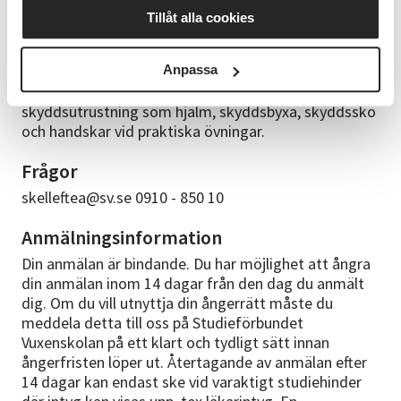
övningsskog. Efter avslutad kurs avläggs en
Tillåt alla cookies
uppkörning och provskrivning för nivåerna A och B.
Ta med
Anpassa
Deltagarna måste ha egen motorsåg,
skyddsutrustning som hjälm, skyddsbyxa, skyddssko
och handskar vid praktiska övningar.
Frågor
skelleftea@sv.se 0910 - 850 10
Anmälningsinformation
Din anmälan är bindande. Du har möjlighet att ångra
din anmälan inom 14 dagar från den dag du anmält
dig. Om du vill utnyttja din ångerrätt måste du
meddela detta till oss på Studieförbundet
Vuxenskolan på ett klart och tydligt sätt innan
ångerfristen löper ut. Återtagande av anmälan efter
14 dagar kan endast ske vid varaktigt studiehinder