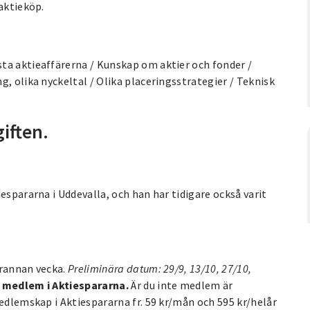
aktieköp.
ta aktieaffärerna / Kunskap om aktier och fonder /
, olika nyckeltal / Olika placeringsstrategier / Teknisk
iften.
espararna i Uddevalla, och han har tidigare också varit
arannan vecka.
Preliminära datum: 29/9, 13/10, 27/10,
r medlem i Aktiespararna.
Är du inte medlem är
medlemskap i Aktiespararna fr. 59 kr/mån och 595 kr/helår