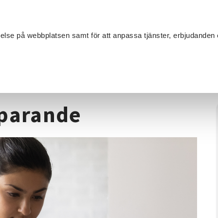
Sök
velse på webbplatsen samt för att anpassa tjänster, erbjudanden 
Om SV
Sta
MANG
skap
/
Grunderna i aktiesparande
sparande