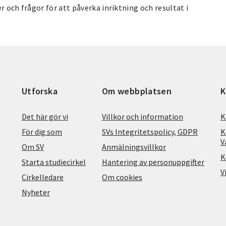
r och frågor för att påverka inriktning och resultat i
Utforska
Om webbplatsen
K
Det här gör vi
Villkor och information
K
För dig som
SVs Integritetspolicy, GDPR
K
V
Om SV
Anmälningsvillkor
K
Starta studiecirkel
Hantering av personuppgifter
V
Cirkelledare
Om cookies
Nyheter