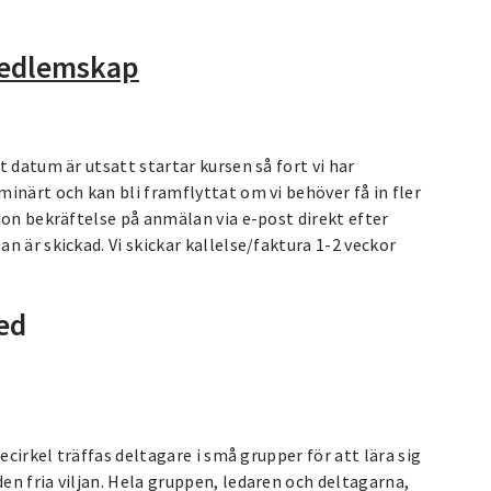
medlemskap
 datum är utsatt startar kursen så fort vi har
inärt och kan bli framflyttat om vi behöver få in fler
gon bekräftelse på anmälan via e-post direkt efter
 är skickad. Vi skickar kallelse/faktura 1-2 veckor
ed
ecirkel träffas deltagare i små grupper för att lära sig
n fria viljan. Hela gruppen, ledaren och deltagarna,