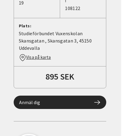
:
19
108122
Plats:
Studieförbundet Vuxenskolan
Skansgatan , Skansgatan 3, 45150
Uddevalla
Visa på karta
895 SEK
Anmäl dig