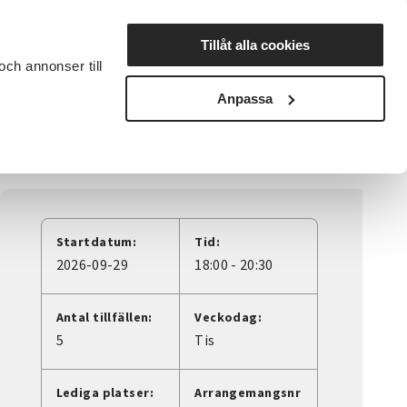
Lyssna
Tillåt alla cookies
och annonser till
rta studiecirkel
Cirkelledare
Nyheter
Avdelningar
Anpassa
Startdatum:
Tid:
2026-09-29
18:00 - 20:30
Antal tillfällen:
Veckodag:
5
Tis
Lediga platser:
Arrangemangsnr