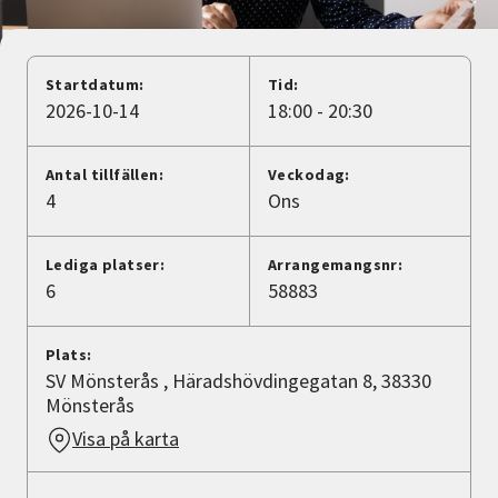
Nyheter
Avdelningar
Startdatum:
Tid:
2026-10-14
18:00 - 20:30
Lyssna
Antal tillfällen:
Veckodag:
4
Ons
Lediga platser:
Arrangemangsnr:
6
58883
Plats:
SV Mönsterås , Häradshövdingegatan 8, 38330
Mönsterås
Visa på karta