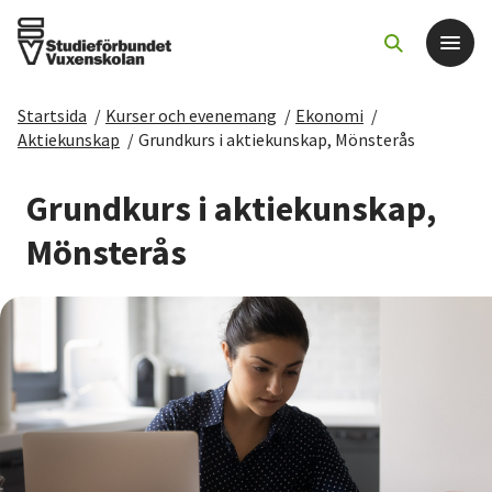
Startsida
/
Kurser och evenemang
/
Ekonomi
/
Det här gör vi
Aktiekunskap
/
Grundkurs i aktiekunskap, Mönsterås
För dig som
Grundkurs i aktiekunskap,
Mönsterås
Sök kurser och evenemang
Om SV
Starta studiecirkel
Cirkelledare