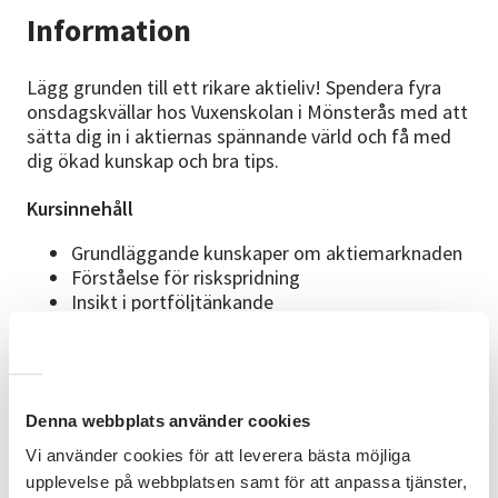
Information
Lägg grunden till ett rikare aktieliv! Spendera fyra
onsdagskvällar hos Vuxenskolan i Mönsterås med att
sätta dig in i aktiernas spännande värld och få med
dig ökad kunskap och bra tips.
Kursinnehåll
Grundläggande kunskaper om aktiemarknaden
Förståelse för riskspridning
Insikt i portföljtänkande
Förkunskaper
Grundkurs. Passar även dig som vill damma av
gammal kunskap.
Denna webbplats använder cookies
Material
Vi använder cookies för att leverera bästa möjliga
Studielitteratur ingår ej. Vi utgår från boken "Allt du
upplevelse på webbplatsen samt för att anpassa tjänster,