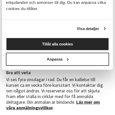
behöver veta om aktier" av Ingvar Karlsson. Boken
erbjudanden och annonser till dig. Du kan anpassa vilka
kostar 295 kr. Skriv i anmälan om du vill att vi köper
cookies du tillåter.
in boken åt dig.
Kurslokal
Visa detaljer
SV´s lokal på Häradshövdingegatan 8 Mönsterås.
Lokalen ligger i markplan och det finns parkering i
närheten.
Tillåt alla cookies
Kursledare
Anpassa
Carl-Axel Nilsson, Aktiespararna
Bra att veta
Vi ses fyra onsdagar i rad. Du får en kallelse till
kursen ca en vecka före kursstart. Vi kontaktar dig
om något ändras. Vi reserverar oss för att skjuta
fram eller ställa in cirklar med för få anmälda
deltagare. Din anmälan är bindande.
Läs mer om
våra anmälningsvillkor
.