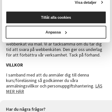
dina önskemål och förutsättningar. Om du har någon
Visa detaljer
rabatt så måste du ringa in och anmäla dig och ange
vilken rabatt du är berättigad till.
Tillåt alla cookies
START
Startar vid angivet datum och fulltecknad
grupp
Anpassa
ENKÄT
Du kommer i slutet av kursen att få en
webbenkät via mail. Vi är tacksamma om du tar dig
tid att svara på webbenkäten. Den ger oss underlag
för att förbättra vår verksamhet. Tack på förhand.
VILLKOR
I samband med att du anmäler dig till denna
kurs/föreläsning så godkänner du våra
anmälningsvillkor och personuppgiftshantering.
LÄS
MER HÄR
Har du några frågor?