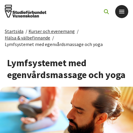
Startsida
/
Kurser och evenemang
/
Det här gör vi
Hälsa & välbefinnande
/
Lymfsystemet med egenvårdsmassage och yoga
För dig som
Lymfsystemet med
Sök kurser och evenemang
egenvårdsmassage och yoga
Om SV
Starta studiecirkel
Cirkelledare