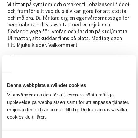
Vi tittar på symtom och orsaker till obalanser i flödet
och framför allt vad du själv kan göra för att stötta
och må bra. Du får lära dig en egenvårdsmassage för
hemmabruk och vi avslutar med en mjuk och
flödande yoga för lymfan och fascian på stol/matta.
Ullmattor, sittkuddar finns på plats. Medtag egen
filt. Mjuka kläder. Välkommen!
FÖRKUNSKAPER
Inga förkunskaper krävs
LEDARE
Instruktör: Birgitta Knutsson, leg
Denna webbplats använder cookies
Fysioterapeut och yogalärare
Vi använder cookies för att leverera bästa möjliga
MEDTAG
Kom i mjuka, sköna kläder
upplevelse på webbplatsen samt för att anpassa tjänster,
erbjudanden och annonser till dig. Du kan anpassa vilka
BETALNING
Betalning sker via klarna när du anmäler
cookies du tillåter.
dig via hemsidan! Hos Klarna kan du betala med
kort, via faktura eller direkt via din internetbank. Du
kan också välja att delbetala. Du avgör själv utifrån