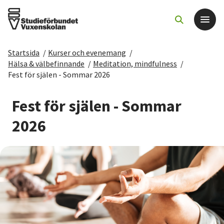
Startsida
/
Kurser och evenemang
/
Det här gör vi
Hälsa & välbefinnande
/
Meditation, mindfulness
/
Fest för själen - Sommar 2026
För dig som
Fest för själen - Sommar
Sök kurser och evenemang
2026
Om SV
Starta studiecirkel
Cirkelledare