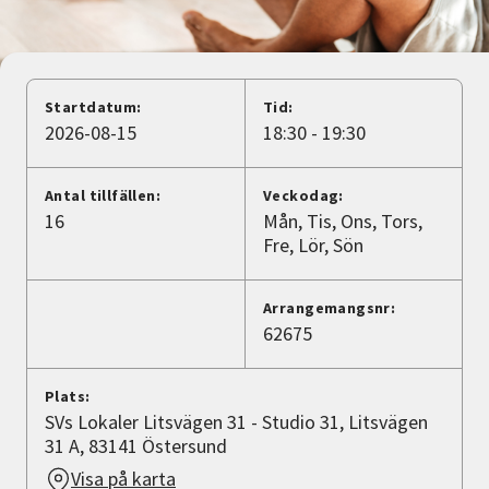
Nyheter
Avdelningar
Startdatum:
Tid:
2026-08-15
18:30 - 19:30
Lyssna
Antal tillfällen:
Veckodag:
16
Mån
Tis
Ons
Tors
Fre
Lör
Sön
Arrangemangsnr:
62675
Plats:
SVs Lokaler Litsvägen 31 - Studio 31, Litsvägen
31 A, 83141 Östersund
Visa på karta