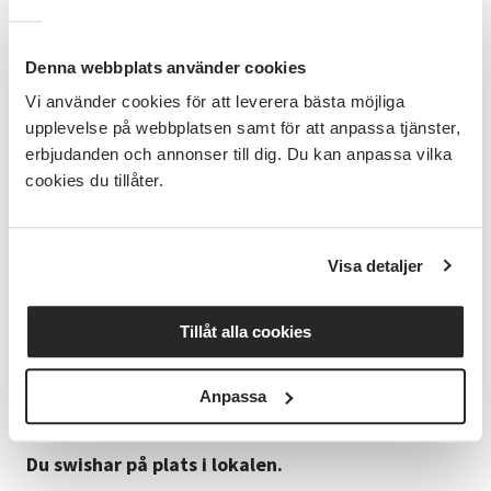
Under 16 kvällar i rad, kl.18.30-19.30, erbjuder olika
meditationsledare guidade meditationer ur olika
traditioner. Invigning och avslutning kl. 18.30-20.00.
Denna webbplats använder cookies
Vi använder cookies för att leverera bästa möjliga
Ordinarie pris: 100 kronor för en kväll och
upplevelse på webbplatsen samt för att anpassa tjänster,
500 kronor om du vill gå så mycket du vill
erbjudanden och annonser till dig. Du kan anpassa vilka
under perioden 15-30/8.
cookies du tillåter.
Halva priset för dig med begränsad
ekonomi.
Visa detaljer
Ledarna ställer upp utan arvode och istället går
intäkterna till ”Drömmen om det goda”, som utbildar
pedagoger i metoder för stillhet.
Tillåt alla cookies
Läs mer om organisationen
Anpassa
Du swishar på plats i lokalen.