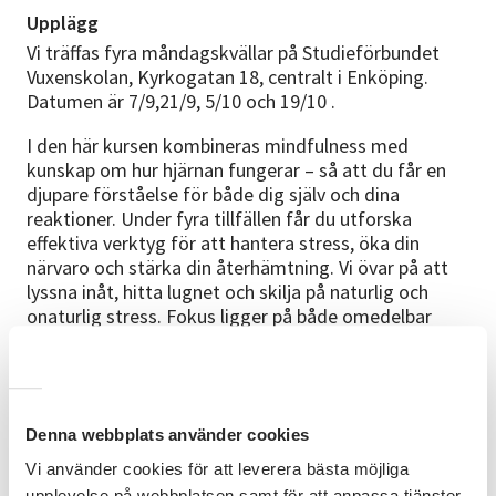
Upplägg
Vi träffas fyra måndagskvällar på Studieförbundet
Vuxenskolan, Kyrkogatan 18, centralt i Enköping.
Datumen är 7/9,21/9, 5/10 och 19/10 .
I den här kursen kombineras mindfulness med
kunskap om hur hjärnan fungerar – så att du får en
djupare förståelse för både dig själv och dina
reaktioner. Under fyra tillfällen får du utforska
effektiva verktyg för att hantera stress, öka din
närvaro och stärka din återhämtning. Vi övar på att
lyssna inåt, hitta lugnet och skilja på naturlig och
onaturlig stress. Fokus ligger på både omedelbar
återhämtning och långsiktig inre hållbarhet, med
hjälp av meditation, reflektion och praktiska övningar
Ledaren
Denna webbplats använder cookies
Martina Hellsten är utbildad stresspedagog,
hälsocoach, kostrådgivare och personlig tränare. Hon
Vi använder cookies för att leverera bästa möjliga
har lång erfarenhet av att arbeta med hälsa på flera
upplevelse på webbplatsen samt för att anpassa tjänster,