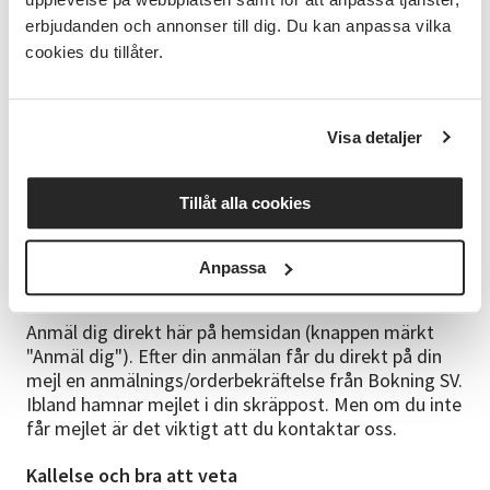
plan – fysiskt, mentalt och känslomässigt – och ser
erbjudanden och annonser till dig. Du kan anpassa vilka
hela människan i sitt arbete. Med en varm, jordnära
cookies du tillåter.
och tydlig stil möter hon dig där du är, och vägleder
dig med trygg hand framåt i din utveckling.
"Jag har själv levt ett högt tempo och vet hur svårt
Visa detaljer
det kan vara att få återhämtning att fungera i
vardagen. Genom åren har jag hittat sätt att skapa
Tillåt alla cookies
lugn – snabbt och hållbart – och nu delar jag med mig
av de verktygen, så att fler ska kunna känna
skillnaden".
Anpassa
Anmälningsinformation
Anmäl dig direkt här på hemsidan (knappen märkt
"Anmäl dig"). Efter din anmälan får du direkt på din
mejl en anmälnings/orderbekräftelse från Bokning SV.
Ibland hamnar mejlet i din skräppost. Men om du inte
får mejlet är det viktigt att du kontaktar oss.
Kallelse och bra att veta