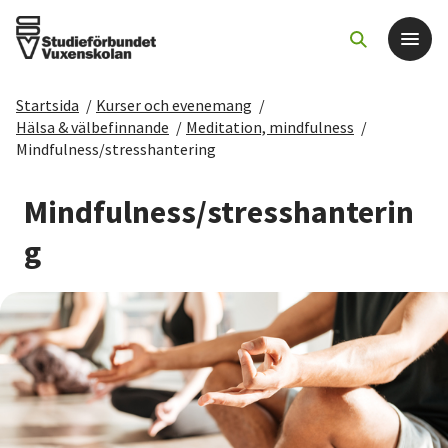
Startsida
/
Kurser och evenemang
/
Det här gör vi
Hälsa & välbefinnande
/
Meditation, mindfulness
/
Mindfulness/stresshantering
För dig som
Mindfulness/stresshanterin
Sök kurser och evenemang
g
Om SV
Starta studiecirkel
Cirkelledare