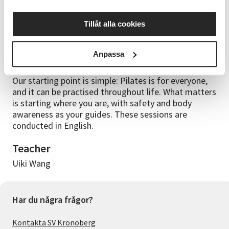
strong core is the foundation for safe movement
Who Pilates is suited to — in short: just about anyone
Tillåt alla cookies
Eight common Pilates terms, with small practical
exercises that show what they mean in the body
Anpassa
Good to know
Our starting point is simple: Pilates is for everyone,
and it can be practised throughout life. What matters
is starting where you are, with safety and body
awareness as your guides. These sessions are
conducted in English.
Teacher
Uiki Wang
Har du några frågor?
Kontakta SV Kronoberg