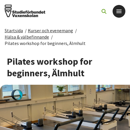
Startsida
/
Kurser och evenemang
/
Det här gör vi
Hälsa & välbefinnande
/
Pilates workshop for beginners, Älmhult
För dig som
Pilates workshop for
Sök kurser och evenemang
beginners, Älmhult
Om SV
Starta studiecirkel
Cirkelledare