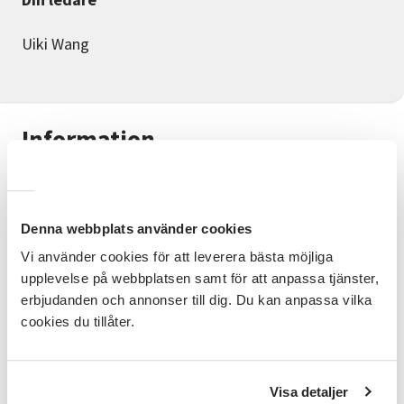
Uiki Wang
Information
Introduction to Pilates
Welcome to a calm and informative introductory
Denna webbplats använder cookies
workshop in Pilates at Pilatesnord in Älmhult. This
isn't a regular training class — it's a workshop where
Vi använder cookies för att leverera bästa möjliga
you get to know Pilates properly, with the equipment
upplevelse på webbplatsen samt för att anpassa tjänster,
right in front of you, so you can see, touch and
erbjudanden och annonser till dig. Du kan anpassa vilka
understand how it all works before trying it yourself.
cookies du tillåter.
Together we'll cover:
What Pilates is — and what it isn't How to set the
Visa detaljer
resistance (springs) on a Reformer safely Why a