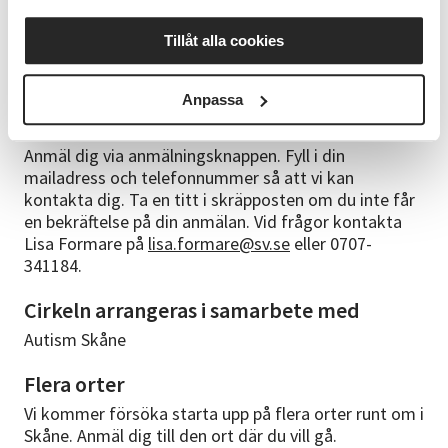
Detta är en så kallad kamratcirkel. Det innebär att vi
inte kommer att ha en cirkelledare som står och
Tillåt alla cookies
undervisar och sitter på massa kunskap utan vi i
gruppen hjälps åt med att bidra till innehållet i cirkeln.
Anpassa
Anmälningsinformation
Anmäl dig via anmälningsknappen. Fyll i din
mailadress och telefonnummer så att vi kan
kontakta dig. Ta en titt i skräpposten om du inte får
en bekräftelse på din anmälan. Vid frågor kontakta
Lisa Formare på
lisa.formare@sv.se
eller 0707-
341184.
Cirkeln arrangeras i samarbete med
Autism Skåne
Flera orter
Vi kommer försöka starta upp på flera orter runt om i
Skåne. Anmäl dig till den ort där du vill gå.