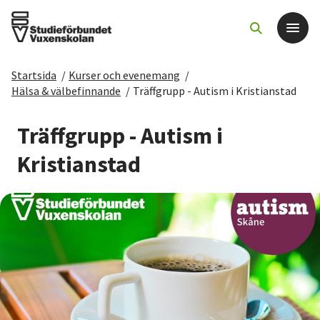
Startsida
/
Kurser och evenemang
/
Det här gör vi
Hälsa & välbefinnande
/
Träffgrupp - Autism i Kristianstad
För dig som
Träffgrupp - Autism i
Kristianstad
Sök kurser och evenemang
Om SV
Starta studiecirkel
Cirkelledare