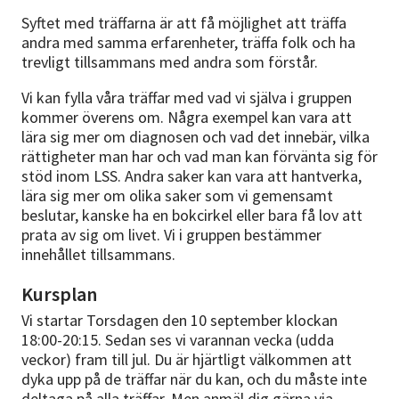
Syftet med träffarna är att få möjlighet att träffa
andra med samma erfarenheter, träffa folk och ha
trevligt tillsammans med andra som förstår.
Vi kan fylla våra träffar med vad vi själva i gruppen
kommer överens om. Några exempel kan vara att
lära sig mer om diagnosen och vad det innebär, vilka
rättigheter man har och vad man kan förvänta sig för
stöd inom LSS. Andra saker kan vara att hantverka,
lära sig mer om olika saker som vi gemensamt
beslutar, kanske ha en bokcirkel eller bara få lov att
prata av sig om livet. Vi i gruppen bestämmer
innehållet tillsammans.
Kursplan
Vi startar Torsdagen den 10 september klockan
18:00-20:15. Sedan ses vi varannan vecka (udda
veckor) fram till jul. Du är hjärtligt välkommen att
dyka upp på de träffar när du kan, och du måste inte
deltaga på alla träffar. Men anmäl dig gärna via