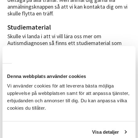
anmälningsknappen så att vi kan kontakta dig om vi
skulle flytta en träff.
Studiematerial
Skulle vi landa i att vi vill lära oss mer om
Autismdiagnosen så finns ett studiematerial som
heter "Vad innebär Autism?" som är utgivet av
Autism Sverige. Vill vi ha en bokcirkel så finns det en
bok av Lina Liman som heter "Konsten att fejka
arabiska: en berättelse om autism" som vi kanske
läser. Annars får vi se hur vi lägger upp träffarna.
Denna webbplats använder cookies
Vi använder cookies för att leverera bästa möjliga
Cirkelledare
upplevelse på webbplatsen samt för att anpassa tjänster,
Sökes. Vi behöver någon i gruppen som har hand om
erbjudanden och annonser till dig. Du kan anpassa vilka
nycklar och sammankallar ifall det blir några
cookies du tillåter.
ändringar. Denna personen håller också kontakt med
Vuxenskolans kontaktperson så att vi kan boka lokal.
Visa detaljer
Bra att veta