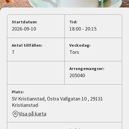
Nyheter
Avdelningar
Startdatum:
Tid:
2026-09-10
18:00 - 20:15
Lyssna
Antal tillfällen:
Veckodag:
7
Tors
Arrangemangsnr:
205040
Plats:
SV Kristianstad, Östra Vallgatan 10 , 29131
Kristianstad
Visa på karta