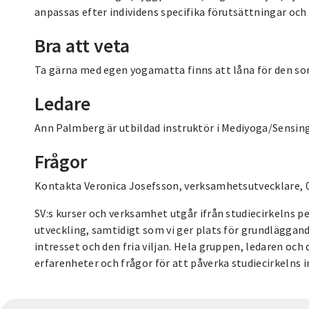
anpassas efter individens specifika förutsättningar oc
Bra att veta
Ta gärna med egen yogamatta finns att låna för den som
Ledare
Ann Palmberg är utbildad instruktör i Mediyoga/Sensin
Frågor
Kontakta Veronica Josefsson, verksamhetsutvecklare, 0
SV:s kurser och verksamhet utgår ifrån studiecirkelns p
utveckling, samtidigt som vi ger plats för grundläggan
intresset och den fria viljan. Hela gruppen, ledaren och
erfarenheter och frågor för att påverka studiecirkelns i