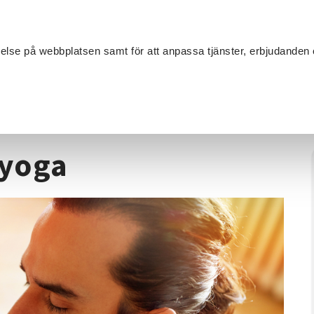
Sök
velse på webbplatsen samt för att anpassa tjänster, erbjudanden 
Om SV
Sta
MANG
de
/
Yoga
/
Mediyoga/Sensing yoga
 yoga