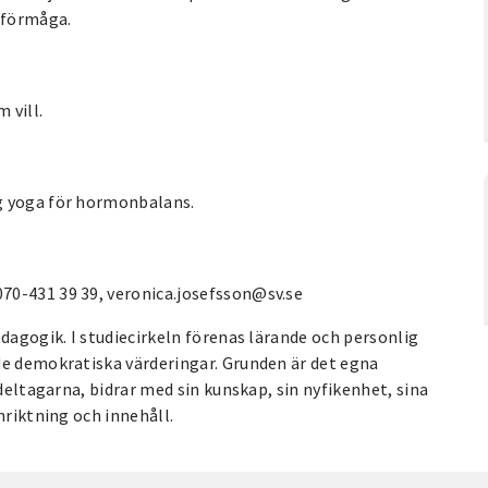
h förmåga.
 vill.
g yoga för hormonbalans.
70-431 39 39, veronica.josefsson@sv.se
edagogik. I studiecirkeln förenas lärande och personlig
de demokratiska värderingar. Grunden är det egna
 deltagarna, bidrar med sin kunskap, sin nyfikenhet, sina
nriktning och innehåll.