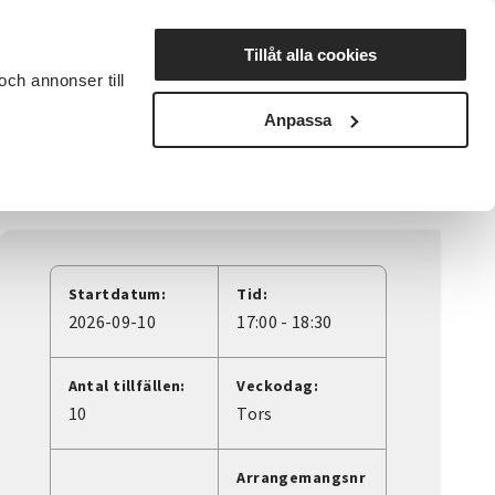
Lyssna
Tillåt alla cookies
och annonser till
rta studiecirkel
Cirkelledare
Nyheter
Avdelningar
Anpassa
Startdatum:
Tid:
2026-09-10
17:00 - 18:30
Antal tillfällen:
Veckodag:
10
Tors
Arrangemangsnr