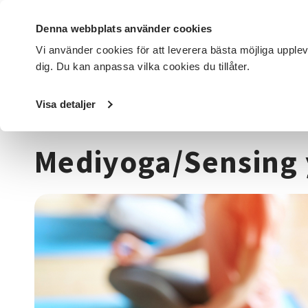
Denna webbplats använder cookies
Vi använder cookies för att leverera bästa möjliga upple
dig. Du kan anpassa vilka cookies du tillåter.
DET HÄR GÖR VI
FÖR DIG SOM
SÖK KURSER OCH EVENE
Visa detaljer
Startsida
/
Kurser och evenemang
/
Hälsa & välbefinnan
Mediyoga/Sensing