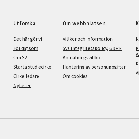
Utforska
Om webbplatsen
K
Det här gör vi
Villkor och information
K
För dig som
SVs Integritetspolicy, GDPR
K
V
Om SV
Anmälningsvillkor
K
Starta studiecirkel
Hantering av personuppgifter
V
Cirkelledare
Om cookies
Nyheter