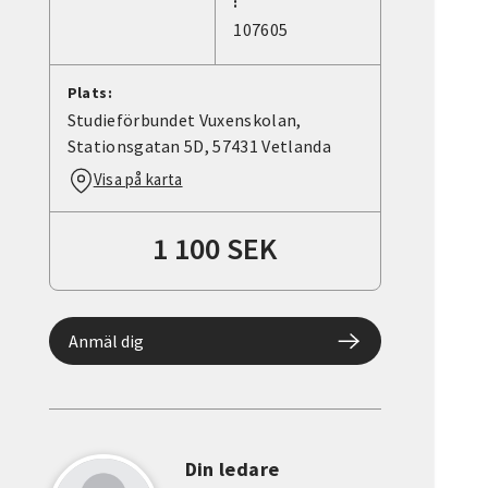
:
107605
Plats:
Studieförbundet Vuxenskolan,
Stationsgatan 5D, 57431 Vetlanda
Visa på karta
1 100 SEK
Anmäl dig
Din ledare