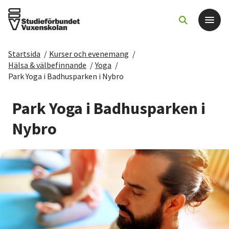
Startsida
/
Kurser och evenemang
/
Det här gör vi
Hälsa & välbefinnande
/
Yoga
/
Park Yoga i Badhusparken i Nybro
För dig som
Park Yoga i Badhusparken i
Sök kurser och evenemang
Nybro
Om SV
Starta studiecirkel
Cirkelledare