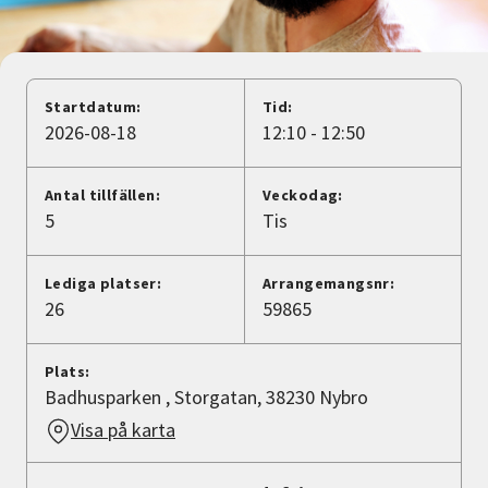
Nyheter
Avdelningar
Startdatum:
Tid:
2026-08-18
12:10 - 12:50
Lyssna
Antal tillfällen:
Veckodag:
5
Tis
Lediga platser:
Arrangemangsnr:
26
59865
Plats:
Badhusparken , Storgatan, 38230 Nybro
Visa på karta