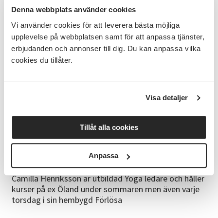
Inga förkunskaper behövs.
Denna webbplats använder cookies
Vi använder cookies för att leverera bästa möjliga
Material
upplevelse på webbplatsen samt för att anpassa tjänster,
Ta med dig yogamatta eller liggunderlag eller en
erbjudanden och annonser till dig. Du kan anpassa vilka
handduk. Vi utövar yogan barfota med gräset som
cookies du tillåter.
underlag där du lägger din matta.
Det finns ett fåtal mattor att låna
Visa detaljer
Kurslokal
Platsen vi ska vara på är Badhus parken, Bakom
Tillåt alla cookies
Sporthallen. Du kommer se en grön stor Beachflagga
och förhoppningsvis fullt med folk med sina mattor.
Anpassa
Kursledare
Camilla Henriksson är utbildad Yoga ledare och håller
kurser på ex Öland under sommaren men även varje
torsdag i sin hembygd Förlösa