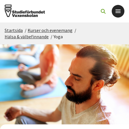
Startsida
/
Kurser och evenemang
/
Det här gör vi
Hälsa & välbefinnande
/
Yoga
För dig som
Sök kurser och evenemang
Om SV
Starta studiecirkel
Cirkelledare