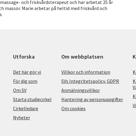
ad massage- och friskvårdsterapeut och har arbetat 25 år
h massör. Marie arbetar på heltid med friskvård och
a.
Utforska
Om webbplatsen
K
Det här gör vi
Villkor och information
K
För dig som
SVs Integritetspolicy, GDPR
K
V
Om SV
Anmälningsvillkor
K
Starta studiecirkel
Hantering av personuppgifter
V
Cirkelledare
Om cookies
Nyheter