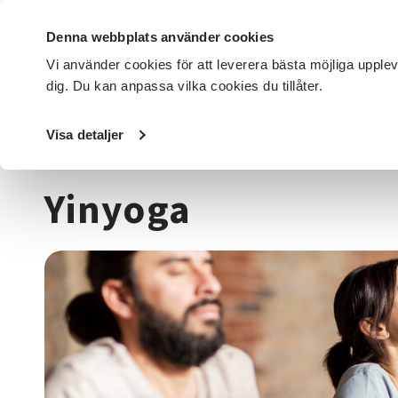
Denna webbplats använder cookies
Vi använder cookies för att leverera bästa möjliga upple
dig. Du kan anpassa vilka cookies du tillåter.
DET HÄR GÖR VI
FÖR DIG SOM
SÖK KURSER OCH EVENE
Visa detaljer
Startsida
/
Kurser och evenemang
/
Hälsa & välbefinnan
Yinyoga