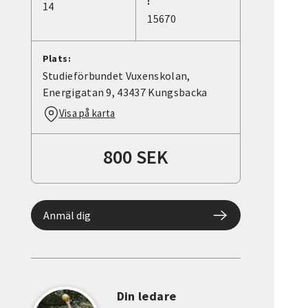
:
14
15670
Plats:
Studieförbundet Vuxenskolan,
Energigatan 9, 43437 Kungsbacka
Visa på karta
800 SEK
Anmäl dig
Din ledare