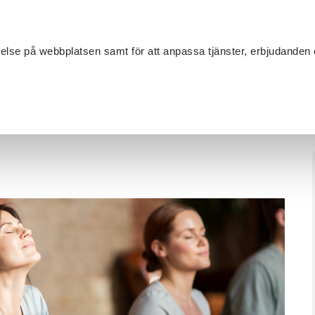
Sök
velse på webbplatsen samt för att anpassa tjänster, erbjudanden 
Om SV
Sta
MANG
de
/
Yoga
/
Yinyoga