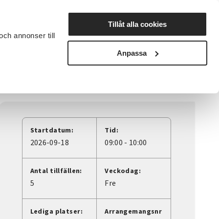
Lyssna
Tillåt alla cookies
och annonser till
rta studiecirkel
Cirkelledare
Nyheter
Avdelningar
Anpassa
Startdatum:
Tid:
2026-09-18
09:00 - 10:00
Antal tillfällen:
Veckodag:
5
Fre
Lediga platser:
Arrangemangsnr