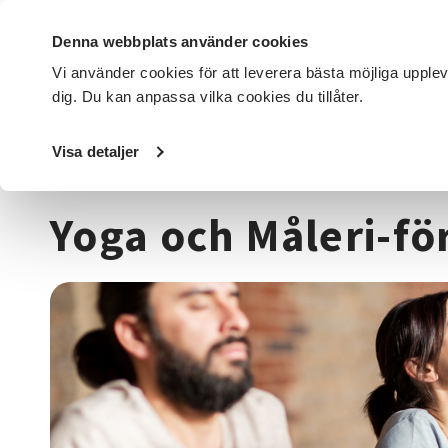
Denna webbplats använder cookies
Vi använder cookies för att leverera bästa möjliga upple
dig. Du kan anpassa vilka cookies du tillåter.
DET HÄR GÖR VI
FÖR DIG SOM
SÖK KURSER OCH EVENE
Visa detaljer
Startsida
/
Kurser och evenemang
/
Hälsa & välbefinnan
Yoga och Måleri-fö