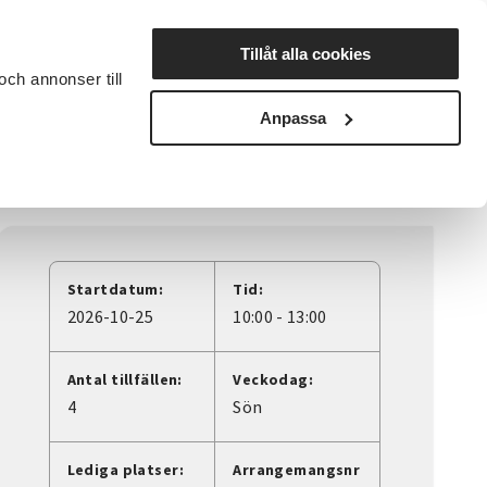
Lyssna
Tillåt alla cookies
och annonser till
rta studiecirkel
Cirkelledare
Nyheter
Avdelningar
Anpassa
Startdatum:
Tid:
2026-10-25
10:00 - 13:00
Antal tillfällen:
Veckodag:
4
Sön
Lediga platser:
Arrangemangsnr