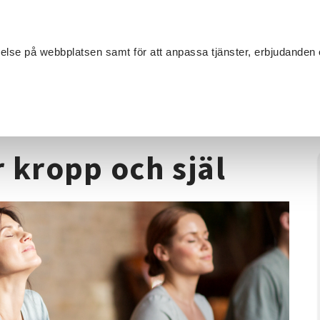
Sök
velse på webbplatsen samt för att anpassa tjänster, erbjudanden 
Om SV
Sta
MANG
de
/
Yoga
/
Yoga och Måleri-för kropp och själ
r kropp och själ