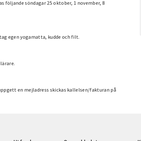
ffas följande söndagar 25 oktober, 1 november, 8
edtag egen yogamatta, kudde och filt.
lärare.
u uppgett en mejladress skickas kallelsen/fakturan på