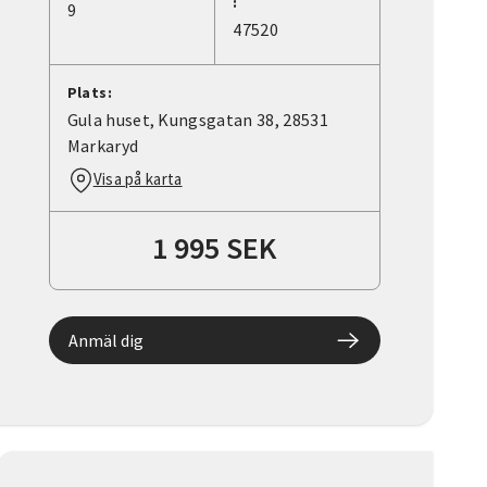
:
9
47520
Plats:
Gula huset, Kungsgatan 38, 28531
Markaryd
Visa på karta
1 995 SEK
Anmäl dig