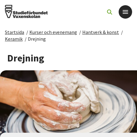
Startsida
/
Kurser och evenemang
/
Hantverk & konst
/
Det här gör vi
Keramik
/
Drejning
För dig som
Drejning
Sök kurser och evenemang
Om SV
Starta studiecirkel
Cirkelledare