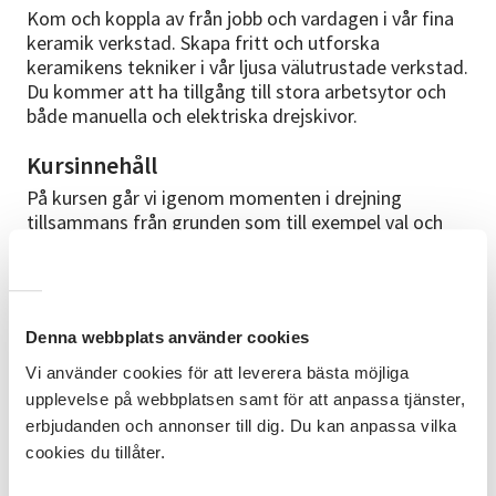
Kom och koppla av från jobb och vardagen i vår fina
keramik verkstad. Skapa fritt och utforska
keramikens tekniker i vår ljusa välutrustade verkstad.
Du kommer att ha tillgång till stora arbetsytor och
både manuella och elektriska drejskivor.
Kursinnehåll
På kursen går vi igenom momenten i drejning
tillsammans från grunden som till exempel val och
bearbetning av lera, centrering, svarvning, handtag,
lock och dekor. Vi går även in på engobe, glasyr och
hur man använder dessa för att skapa mönster och
spännande effekter på era alster. Du arbetar med
Denna webbplats använder cookies
egna projekt som du själv väljer och får individuellt
anpassad handledning av Jessica. Under kursen gång
Vi använder cookies för att leverera bästa möjliga
har du god tid på dig att öva och fördjupa dig i de
upplevelse på webbplatsen samt för att anpassa tjänster,
olika stegen.
erbjudanden och annonser till dig. Du kan anpassa vilka
cookies du tillåter.
Förkunskaper