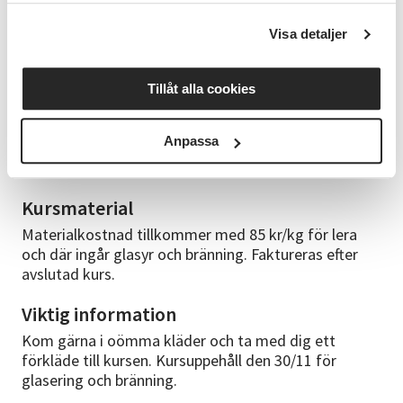
Inga förkunskaper i drejning behövs för att vara med
på kursen.
Visa detaljer
Kursledare
Jessica är keramiker med lång erfarenhet att hålla
Tillåt alla cookies
kurser i keramik. Hon har haft kurser på
Studieförbundet Vuxenskolan i 20 år och är utbildad
Anpassa
på Östra Greviefolkhögskola och Konstfack i
Stockholm.
Kursmaterial
Materialkostnad tillkommer med 85 kr/kg för lera
och där ingår glasyr och bränning. Faktureras efter
avslutad kurs.
Viktig information
Kom gärna i oömma kläder och ta med dig ett
förkläde till kursen. Kursuppehåll den 30/11 för
glasering och bränning.