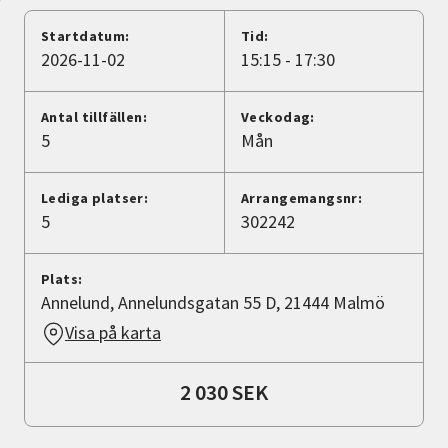
Nyheter
Startdatum:
Tid:
2026-11-02
15:15 - 17:30
Avdelningar
Antal tillfällen:
Veckodag:
5
Mån
Lyssna
Lediga platser:
Arrangemangsnr:
5
302242
Plats:
Annelund, Annelundsgatan 55 D, 21444 Malmö
Visa på karta
2 030 SEK