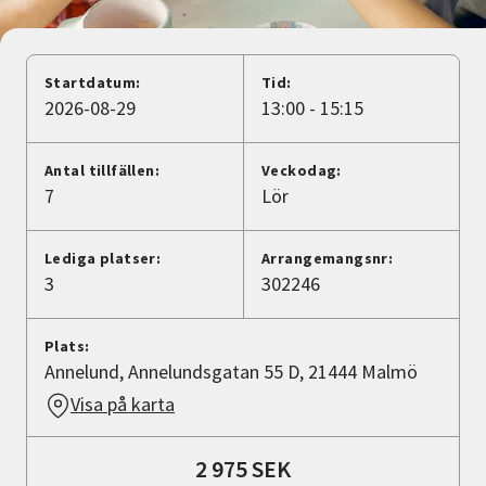
Nyheter
Avdelningar
Startdatum:
Tid:
2026-08-29
13:00 - 15:15
Lyssna
Antal tillfällen:
Veckodag:
7
Lör
Lediga platser:
Arrangemangsnr:
3
302246
Plats:
Annelund, Annelundsgatan 55 D, 21444 Malmö
Visa på karta
2 975 SEK