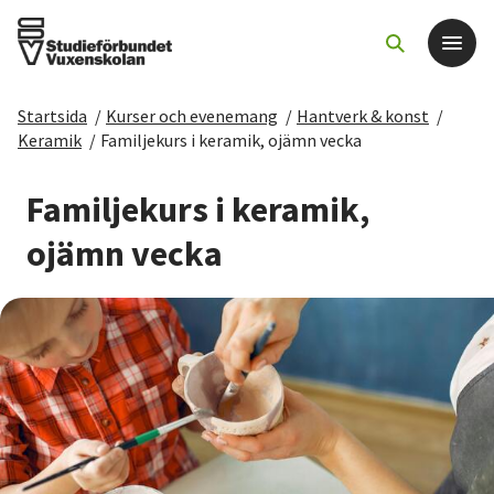
Startsida
/
Kurser och evenemang
/
Hantverk & konst
/
Det här gör vi
Keramik
/
Familjekurs i keramik, ojämn vecka
För dig som
Familjekurs i keramik,
ojämn vecka
Sök kurser och evenemang
Om SV
Starta studiecirkel
Cirkelledare