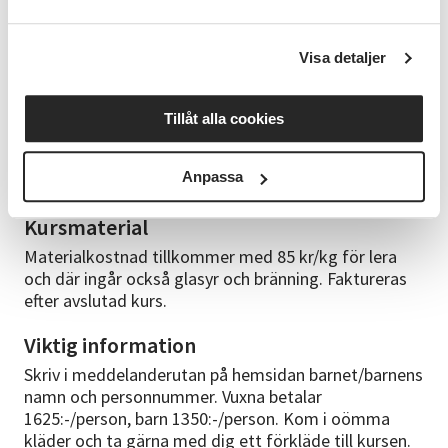
kursen.
Visa detaljer
Kursledare
Jessica är keramiker med lång erfarenhet att hålla
kurser i keramik. Hon har haft kurser på
Tillåt alla cookies
Studieförbundet Vuxenskolan i över 20 år och är
utbildad på Östra Greviefolkhögskola och Konstfack
Anpassa
i Stockholm.
Kursmaterial
Materialkostnad tillkommer med 85 kr/kg för lera
och där ingår också glasyr och bränning. Faktureras
efter avslutad kurs.
Viktig information
Skriv i meddelanderutan på hemsidan barnet/barnens
namn och personnummer. Vuxna betalar
1625:-/person, barn 1350:-/person. Kom i oömma
kläder och ta gärna med dig ett förkläde till kursen.