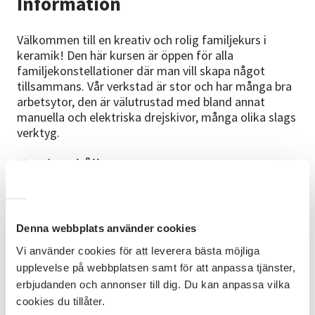
Information
Välkommen till en kreativ och rolig familjekurs i
keramik! Den här kursen är öppen för alla
familjekonstellationer där man vill skapa något
tillsammans. Vår verkstad är stor och har många bra
arbetsytor, den är välutrustad med bland annat
manuella och elektriska drejskivor, många olika slags
verktyg.
Kursinnehåll
Stor del av undervisningen är individuellt anpassad.
Du får arbeta med moment som är anpassade efter
dina kunskapsnivåer och förutsättningar. Det finns
Denna webbplats använder cookies
även goda möjligheter till att dreja. Ni kommer att få
prova på olika sorters stengodslera och kan välj
Vi använder cookies för att leverera bästa möjliga
bland ett brett sortiment av våra glasyrer.
upplevelse på webbplatsen samt för att anpassa tjänster,
erbjudanden och annonser till dig. Du kan anpassa vilka
Förkunskap
cookies du tillåter.
Inga förkunskaper behövs för att vara med på