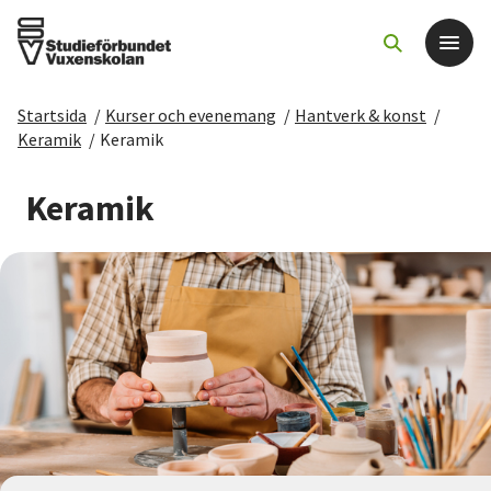
Startsida
/
Kurser och evenemang
/
Hantverk & konst
/
Det här gör vi
Keramik
/
Keramik
För dig som
Keramik
Sök kurser och evenemang
Om SV
Starta studiecirkel
Cirkelledare