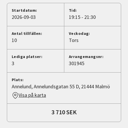
Nyheter
Startdatum:
Tid:
2026-09-03
19:15 - 21:30
Avdelningar
Antal tillfällen:
Veckodag:
10
Tors
Lyssna
Lediga platser:
Arrangemangsnr:
3
301945
Plats:
Annelund, Annelundsgatan 55 D, 21444 Malmö
Visa på karta
3 710 SEK