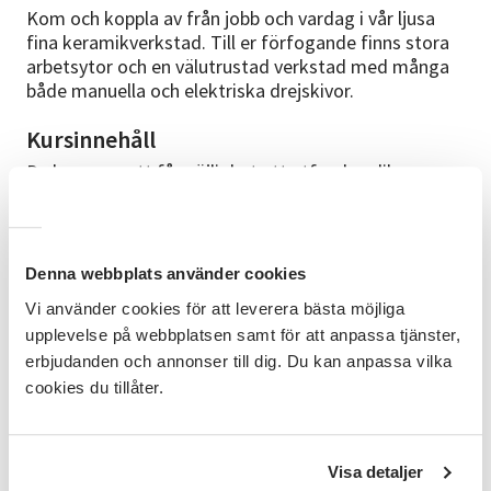
Kom och koppla av från jobb och vardag i vår ljusa
fina keramikverkstad. Till er förfogande finns stora
arbetsytor och en välutrustad verkstad med många
både manuella och elektriska drejskivor.
Kursinnehåll
Du kommer att få möjlighet att utforska olika
tekniker såsom drejning, tumning, ringling och
kavling. Undervisningen är individuellt anpassad efter
din kunskapsnivå. Du skapar fritt med stöd från
kursledaren. Vi har en mängd olika sorters
Denna webbplats använder cookies
stengodsleror och många fina glasyrer att välja ifrån.
Vi använder cookies för att leverera bästa möjliga
upplevelse på webbplatsen samt för att anpassa tjänster,
Förkunskap
erbjudanden och annonser till dig. Du kan anpassa vilka
Inga förkunskaper behövs för att vara med på
cookies du tillåter.
kursen.
Kursledare
Visa detaljer
Christina har över 20 års erfarenhet av keramik. Inte