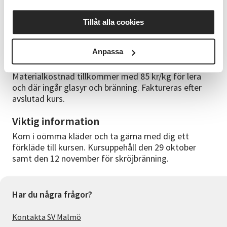
minst som ledare på våra keramikkurser på
Studieförbundet Vuxenskolan i både Malmö och
Tillåt alla cookies
Lund. Hon arbetar till vardags med film och TV och
har ett brett intresse för kreativa hantverk.
Anpassa
Kursmaterial
Materialkostnad tillkommer med 85 kr/kg för lera
och där ingår glasyr och bränning. Faktureras efter
avslutad kurs.
Viktig information
Kom i oömma kläder och ta gärna med dig ett
förkläde till kursen. Kursuppehåll den 29 oktober
samt den 12 november för skröjbränning.
Har du några frågor?
Kontakta SV Malmö