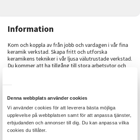
Information
Kom och koppla av från jobb och vardagen i vår fina
keramik verkstad. Skapa fritt och utforska
keramikens tekniker i vår ljusa välutrustade verkstad.
Du kommer att ha tillgång till stora arbetsytor och
både manuella och elektriska drejskivor.
Kursinnehåll och mål
Du kommer att bli förvånad över hur mycket som du
Denna webbplats använder cookies
kan göra med enkla handgrepp som tumning,
Vi använder cookies för att leverera bästa möjliga
ringling, kavling. Det finns även goda möjligheter till
upplevelse på webbplatsen samt för att anpassa tjänster,
att dreja. Stor del av undervisningen är individuellt
anpassad. Här får du får arbeta med moment som är
erbjudanden och annonser till dig. Du kan anpassa vilka
anpassade efter dina kunskapsnivåer och
cookies du tillåter.
förutsättningar. Du kommer att arbeta med olika