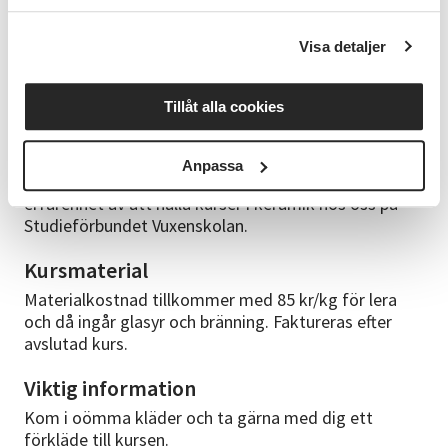
sorters stengodslera och kan välj bland ett brett
sortiment av våra glasyrer.
Visa detaljer
Förkunskap
Inga förkunskaper behövs för vara med på vår kurs.
Tillåt alla cookies
Kursledare
Anpassa
Anette Widman-Knutsson, keramiker med lång
erfarenhet av att hålla kurser i keramik hos oss på
Studieförbundet Vuxenskolan.
Kursmaterial
Materialkostnad tillkommer med 85 kr/kg för lera
och då ingår glasyr och bränning. Faktureras efter
avslutad kurs.
Viktig information
Kom i oömma kläder och ta gärna med dig ett
förkläde till kursen.