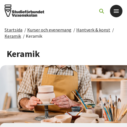
Startsida
/
Kurser och evenemang
/
Hantverk & konst
/
Det här gör vi
Keramik
/
Keramik
För dig som
Keramik
Sök kurser och evenemang
Om SV
Starta studiecirkel
Cirkelledare