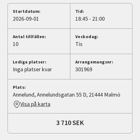
Nyheter
Startdatum:
Tid:
2026-09-01
18:45 - 21:00
Avdelningar
Antal tillfällen:
Veckodag:
10
Tis
Lyssna
Lediga platser:
Arrangemangsnr:
Inga platser kvar
301969
Plats:
Annelund, Annelundsgatan 55 D, 21444 Malmö
Visa på karta
3 710 SEK