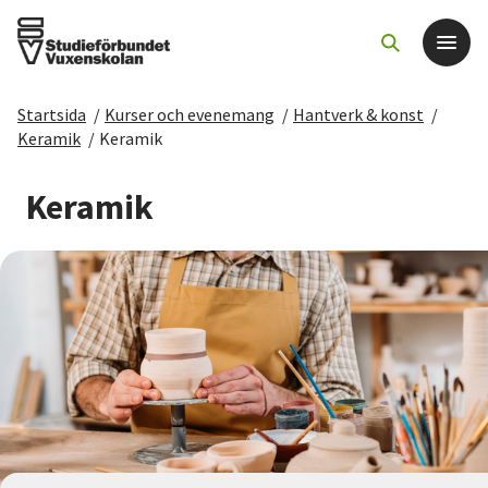
Startsida
/
Kurser och evenemang
/
Hantverk & konst
/
Det här gör vi
Keramik
/
Keramik
För dig som
Keramik
Sök kurser och evenemang
Om SV
Starta studiecirkel
Cirkelledare