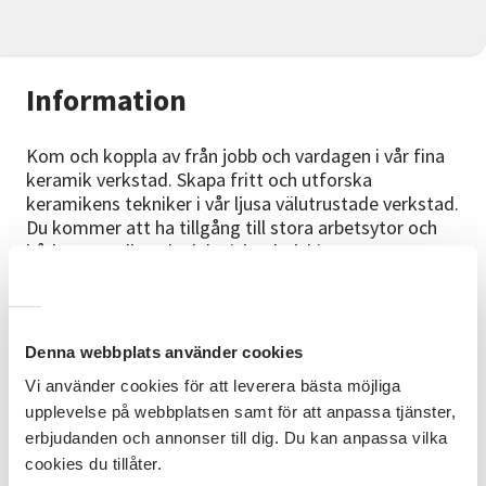
Information
Kom och koppla av från jobb och vardagen i vår fina
keramik verkstad. Skapa fritt och utforska
keramikens tekniker i vår ljusa välutrustade verkstad.
Du kommer att ha tillgång till stora arbetsytor och
både manuella och elektriska drejskivor.
Kursinnehåll
Stor del av undervisningen är individuellt anpassad.
Denna webbplats använder cookies
Du får arbeta med moment som är anpassad till dina
kunskapsnivåer och förutsättningar. Det finns även
Vi använder cookies för att leverera bästa möjliga
goda möjligheter till att dreja. Du kommer också att
upplevelse på webbplatsen samt för att anpassa tjänster,
arbeta med olika sorters stengodslera och kan välj
erbjudanden och annonser till dig. Du kan anpassa vilka
bland ett brett sortiment av glasyrer.
cookies du tillåter.