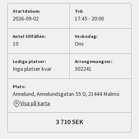
Nyheter
Startdatum:
Tid:
2026-09-02
17:45 - 20:00
Avdelningar
Antal tillfällen:
Veckodag:
10
Ons
Lyssna
Lediga platser:
Arrangemangsnr:
Inga platser kvar
302241
Plats:
Annelund, Annelundsgatan 55 D, 21444 Malmö
Visa på karta
3 710 SEK