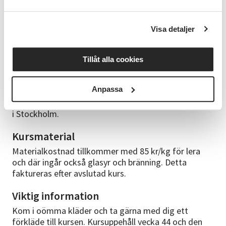
Förkunskaper
Inga förkunskaper behövs för att vara med på vår
Visa detaljer
kurs.
Kursledare
Tillåt alla cookies
Jessica är keramiker med lång erfarenhet att hålla
kurser i keramik. Hon har haft kurser på
Anpassa
Studieförbundet Vuxenskolan i över 20 år och är
utbildad på Östra Greviefolkhögskola och Konstfack
i Stockholm.
Kursmaterial
Materialkostnad tillkommer med 85 kr/kg för lera
och där ingår också glasyr och bränning. Detta
faktureras efter avslutad kurs.
Viktig information
Kom i oömma kläder och ta gärna med dig ett
förkläde till kursen. Kursuppehåll vecka 44 och den