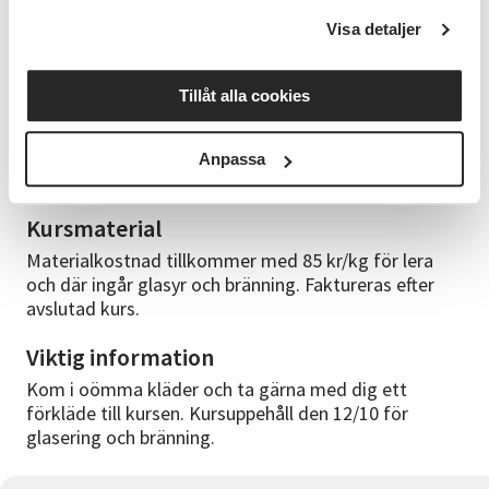
kursen.
Visa detaljer
Kursledare
Jessica är keramiker med lång erfarenhet att hålla
Tillåt alla cookies
kurser i keramik. Hon har haft kurser på
Studieförbundet Vuxenskolan i över 20 år och är
utbildad på Östra Greviefolkhögskola och Konstfack
Anpassa
i Stockholm.
Kursmaterial
Materialkostnad tillkommer med 85 kr/kg för lera
och där ingår glasyr och bränning. Faktureras efter
avslutad kurs.
Viktig information
Kom i oömma kläder och ta gärna med dig ett
förkläde till kursen. Kursuppehåll den 12/10 för
glasering och bränning.