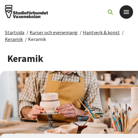
Startsida
/
Kurser och evenemang
/
Hantverk & konst
/
Det här gör vi
Keramik
/
Keramik
För dig som
Keramik
Sök kurser och evenemang
Om SV
Starta studiecirkel
Cirkelledare