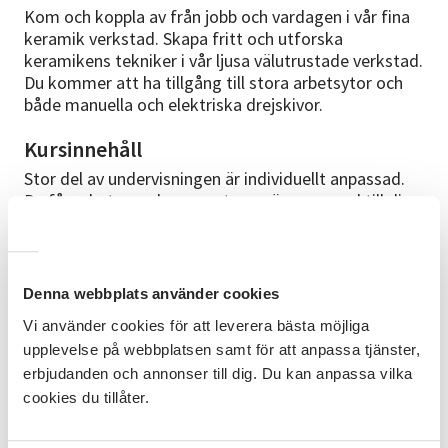
Kom och koppla av från jobb och vardagen i vår fina
keramik verkstad. Skapa fritt och utforska
keramikens tekniker i vår ljusa välutrustade verkstad.
Du kommer att ha tillgång till stora arbetsytor och
både manuella och elektriska drejskivor.
Kursinnehåll
Stor del av undervisningen är individuellt anpassad.
Du får arbeta med moment som är anpassad till dina
kunskapsnivåer och förutsättningar. Det finns även
goda möjligheter till att dreja. Du kommer också att
arbeta med olika sorters stengodslera och kan välj
bland ett brett sortiment av våra glasyrer. Kursens
Denna webbplats använder cookies
mål är att du ska lära dig vad det innebär att göra
Vi använder cookies för att leverera bästa möjliga
keramik och att kunna se möjligheterna i processen
upplevelse på webbplatsen samt för att anpassa tjänster,
och utveckla dig in din kreativitet.
erbjudanden och annonser till dig. Du kan anpassa vilka
Förkunskaper
cookies du tillåter.
Inga förkunskaper behövs för att vara med på