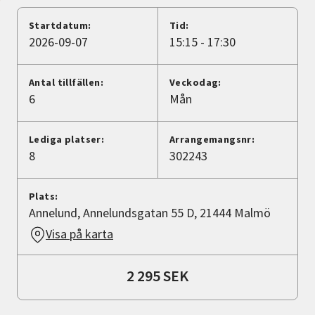
Nyheter
Startdatum:
Tid:
2026-09-07
15:15 - 17:30
Avdelningar
Antal tillfällen:
Veckodag:
6
Mån
Lyssna
Lediga platser:
Arrangemangsnr:
8
302243
Plats:
Annelund, Annelundsgatan 55 D, 21444 Malmö
Visa på karta
2 295 SEK