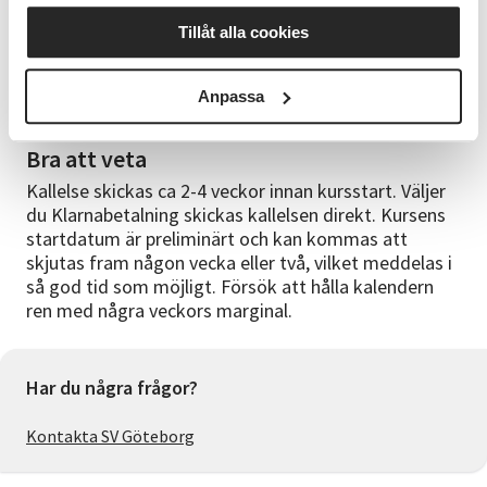
Marie L Sundegren,, keramiker
Tillåt alla cookies
Kurslokal
Anpassa
Redbergsskolan, Örngatan 6
Bra att veta
Kallelse skickas ca 2-4 veckor innan kursstart. Väljer
du Klarnabetalning skickas kallelsen direkt. Kursens
startdatum är preliminärt och kan kommas att
skjutas fram någon vecka eller två, vilket meddelas i
så god tid som möjligt. Försök att hålla kalendern
ren med några veckors marginal.
Har du några frågor?
Kontakta SV Göteborg