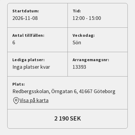
Nyheter
Startdatum:
Tid:
2026-11-08
12:00 - 15:00
Avdelningar
Antal tillfällen:
Veckodag:
6
Sön
Lyssna
Lediga platser:
Arrangemangsnr:
Inga platser kvar
13393
Plats:
Redbergsskolan, Örngatan 6, 41667 Göteborg
Visa på karta
2 190 SEK