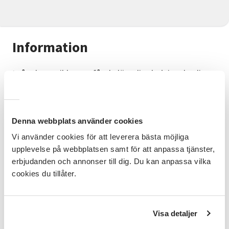
Information
I våra keramikkurser får du lära dig drejning, kavling,
dekorering och glasering. Under ledning av en
yrkesverksam keramiker får du förverkliga dina idéer
och låta dig inspireras till nya.
Denna webbplats använder cookies
Förkunskaper
Vi använder cookies för att leverera bästa möjliga
Inga förkunskaper krävs.
upplevelse på webbplatsen samt för att anpassa tjänster,
erbjudanden och annonser till dig. Du kan anpassa vilka
Kursmaterial
cookies du tillåter.
Lera kostar från 70 kr / kg, vilket täcker kostnaden
för lera, glasyr och bränning. Faktureras efter
avslutad kurs.
Visa detaljer
Kursledare