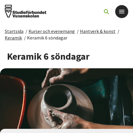
Startsida
/
Kurser och evenemang
/
Hantverk & konst
/
Det här gör vi
Keramik
/
Keramik 6 söndagar
För dig som
Keramik 6 söndagar
Sök kurser och evenemang
Om SV
Starta studiecirkel
Cirkelledare