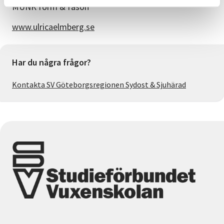
MUNK form & fason
www.ulricaelmberg.se
Har du några frågor?
Kontakta SV Göteborgsregionen Sydost & Sjuhärad