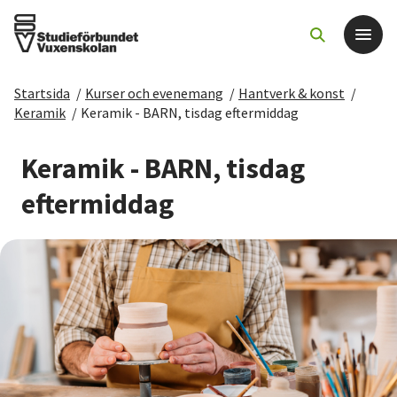
Startsida
/
Kurser och evenemang
/
Hantverk & konst
/
Det här gör vi
Keramik
/
Keramik - BARN, tisdag eftermiddag
För dig som
Keramik - BARN, tisdag
eftermiddag
Sök kurser och evenemang
Om SV
Starta studiecirkel
Cirkelledare