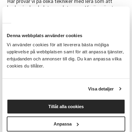
Här provar vi på olika tekniker med lera som att
kavla, ringla, skulptera och tumma. Vi gör mönster,
dekorerar, bygger och glaserar. Allt skapas i
stengodslera. Obs! Ej drejkurs!
Tillfälle 1, skapande 6 oktober, kl.17.15-19.30
Denna webbplats använder cookies
Tillfälle 2, skapande 13 oktober, kl.17.15-19.30
Vi använder cookies för att leverera bästa möjliga
upplevelse på webbplatsen samt för att anpassa tjänster,
Tillfälle 3, skapande 20 oktober, kl.17.15-19.30
erbjudanden och annonser till dig. Du kan anpassa vilka
cookies du tillåter.
Tillfälle 4, glasering 27 oktober, kl.17.15-19.30
Material
I priset ingår lera, glasering, skröjbränning och
Visa detaljer
glasyrbränning. Hämtning av färdiga alster sker ca 3
veckor senare i Sävedalens verkstad.
Tillåt alla cookies
Kursledare
Ulrica Elmberg
Anpassa