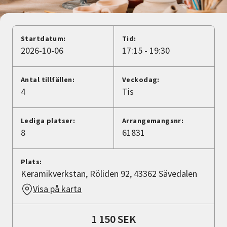
Nyheter
Avdelningar
Startdatum:
Tid:
2026-10-06
17:15 - 19:30
Lyssna
Antal tillfällen:
Veckodag:
4
Tis
Lediga platser:
Arrangemangsnr:
8
61831
Plats:
Keramikverkstan, Röliden 92, 43362 Sävedalen
Visa på karta
1 150 SEK