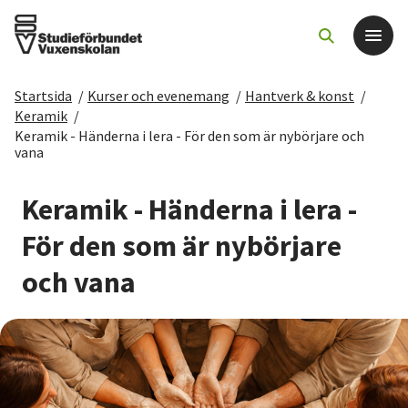
Startsida
/
Kurser och evenemang
/
Hantverk & konst
/
Det här gör vi
Keramik
/
Keramik - Händerna i lera - För den som är nybörjare och
vana
För dig som
Keramik - Händerna i lera -
Sök kurser och evenemang
För den som är nybörjare
Om SV
och vana
Starta studiecirkel
Cirkelledare