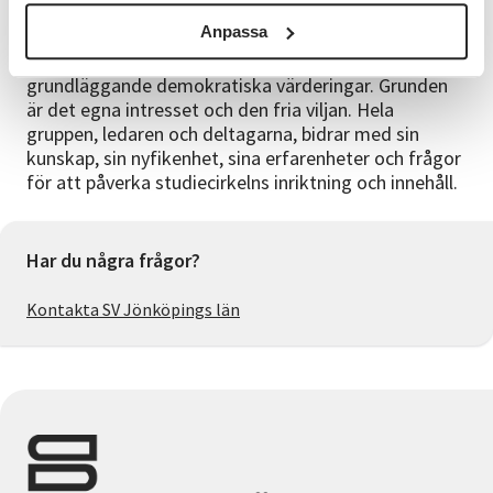
SV:s kurser och verksamhet utgår ifrån studiecirkelns
Anpassa
pedagogik. I studiecirkeln förenas lärande och
personlig utveckling, samtidigt som vi ger plats för
grundläggande demokratiska värderingar. Grunden
är det egna intresset och den fria viljan. Hela
gruppen, ledaren och deltagarna, bidrar med sin
kunskap, sin nyfikenhet, sina erfarenheter och frågor
för att påverka studiecirkelns inriktning och innehåll.
Har du några frågor?
Kontakta SV Jönköpings län