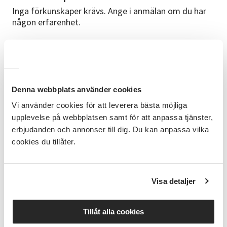
Inga förkunskaper krävs. Ange i anmälan om du har
någon erfarenhet.
Bra att veta
Vi träffas under sju torsdagar. 3/9,10/9, 17/9, 24/9,
1/10, 8/10 & 15/10 Kostnad för lera, glasyr och
bränning tillkommer med 85 kr/kg betalas på plats till
Denna webbplats använder cookies
ledaren med Swish. Kom i oömma kläder, förkläde
finns att låna. Ålder: Från 13 år
Vi använder cookies för att leverera bästa möjliga
upplevelse på webbplatsen samt för att anpassa tjänster,
Ledare
erbjudanden och annonser till dig. Du kan anpassa vilka
Svenja Ehret keramiker med många års erfarenhet
cookies du tillåter.
inom yrket.
Frågor
Visa detaljer
Kontakta Verksamhetsutvecklare Veronica
Josefsson 0704-31 39 39| E-post
veronica.josefsson@sv.se
Tillåt alla cookies