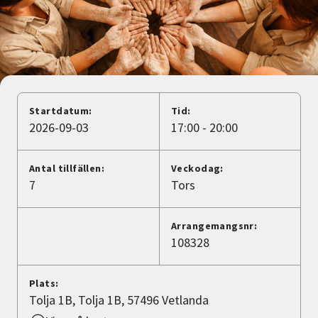
Nyheter
Avdelningar
Lyssna
Startdatum:
Tid:
2026-09-03
17:00 - 20:00
Antal tillfällen:
Veckodag:
7
Tors
Arrangemangsnr:
108328
Plats:
Tolja 1B, Tolja 1B, 57496 Vetlanda