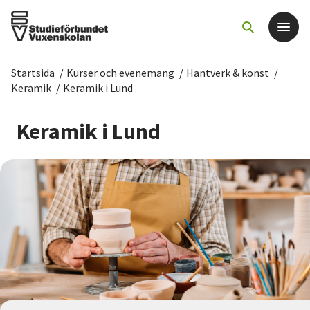
Startsida
/
Kurser och evenemang
/
Hantverk & konst
/
Det här gör vi
Keramik
/
Keramik i Lund
För dig som
Keramik i Lund
Sök kurser och evenemang
Om SV
Starta studiecirkel
Cirkelledare