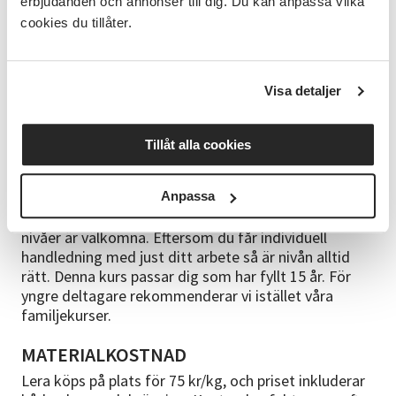
erbjudanden och annonser till dig. Du kan anpassa vilka
Putsning och eventuellt dekorinristning
cookies du tillåter.
Torkning inför bränning
Skröjbränning
Visa detaljer
Glasering och dekorering
Tillåt alla cookies
Glasyrbränning
FÖRKUNSKAPER
Anpassa
Keramikkurserna kräver inga förkunskaper – alla
nivåer är välkomna. Eftersom du får individuell
handledning med just ditt arbete så är nivån alltid
rätt. Denna kurs passar dig som har fyllt 15 år. För
yngre deltagare rekommenderar vi istället våra
familjekurser.
MATERIALKOSTNAD
Lera köps på plats för 75 kr/kg, och priset inkluderar