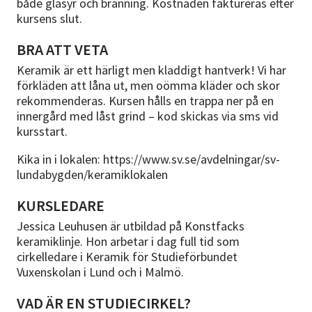
både glasyr och bränning. Kostnaden faktureras efter
kursens slut.
BRA ATT VETA
Keramik är ett härligt men kladdigt hantverk! Vi har
förkläden att låna ut, men oömma kläder och skor
rekommenderas. Kursen hålls en trappa ner på en
innergård med låst grind – kod skickas via sms vid
kursstart.
Kika in i lokalen: https://www.sv.se/avdelningar/sv-
lundabygden/keramiklokalen
KURSLEDARE
Jessica Leuhusen är utbildad på Konstfacks
keramiklinje. Hon arbetar i dag full tid som
cirkelledare i Keramik för Studieförbundet
Vuxenskolan i Lund och i Malmö.
VAD ÄR EN STUDIECIRKEL?