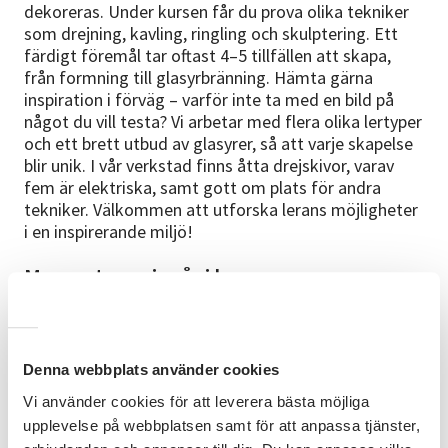
dekoreras. Under kursen får du prova olika tekniker
som drejning, kavling, ringling och skulptering. Ett
färdigt föremål tar oftast 4–5 tillfällen att skapa,
från formning till glasyrbränning. Hämta gärna
inspiration i förväg – varför inte ta med en bild på
något du vill testa? Vi arbetar med flera olika lertyper
och ett brett utbud av glasyrer, så att varje skapelse
blir unik. I vår verkstad finns åtta drejskivor, varav
fem är elektriska, samt gott om plats för andra
tekniker. Välkommen att utforska lerans möjligheter
i en inspirerande miljö!
Moment som ingår i kursen:
Val av lera: typ, mängd och färg
Knådning för att få bort luftbubblor
Denna webbplats använder cookies
Formning med olika tekniker (drejning, kavling,
Vi använder cookies för att leverera bästa möjliga
ringling, skulptering)
upplevelse på webbplatsen samt för att anpassa tjänster,