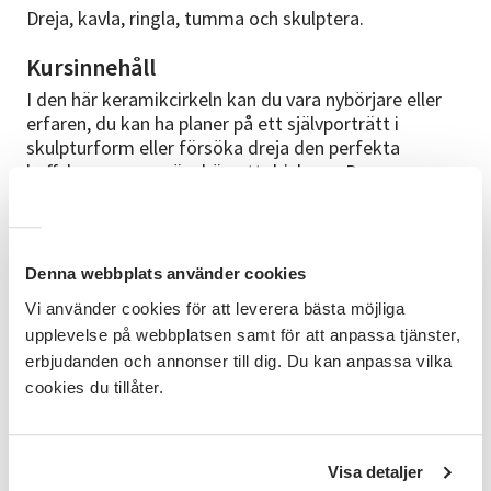
Dreja, kavla, ringla, tumma och skulptera.
Kursinnehåll
I den här keramikcirkeln kan du vara nybörjare eller
erfaren, du kan ha planer på ett självporträtt i
skulpturform eller försöka dreja den perfekta
kaffekoppen som är skön att dricka ur. Du ges
möjlighet att dreja, kavla, ringla, tumma och
skulptera under ledning av Maria Németh, vår erfarne
keramikledare sedan många år.
Denna webbplats använder cookies
Kursplan
Vi använder cookies för att leverera bästa möjliga
Höstens kurs är på 10 träffar och vi startar Onsdagen
upplevelse på webbplatsen samt för att anpassa tjänster,
den 30 september kl 18:30-20:45. Sedan ses vi var
erbjudanden och annonser till dig. Du kan anpassa vilka
onsdag tills den 2 december.
cookies du tillåter.
Cirkelledare
Maria Németh
Visa detaljer