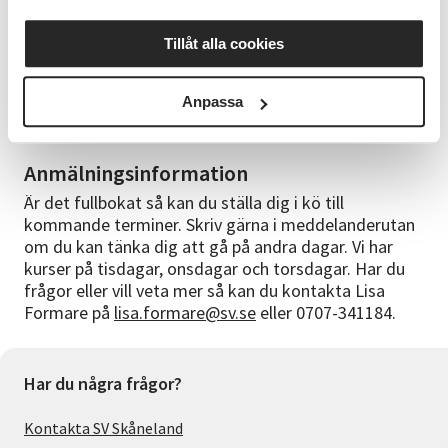
Bra att veta
Utöver kursavgiften så tillkommer det kostnad för
Tillåt alla cookies
lera med 80kr/kilo. I det priset ingår två bränningar,
glasyr och diverse förbrukningsmaterial. Faktura för
Anpassa
använd lera kommer att skickas efter avslutad
termin.
Anmälningsinformation
Är det fullbokat så kan du ställa dig i kö till
kommande terminer. Skriv gärna i meddelanderutan
om du kan tänka dig att gå på andra dagar. Vi har
kurser på tisdagar, onsdagar och torsdagar. Har du
frågor eller vill veta mer så kan du kontakta Lisa
Formare på
lisa.formare@sv.se
eller 0707-341184.
Har du några frågor?
Kontakta SV Skåneland