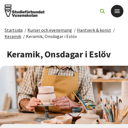
Startsida
/
Kurser och evenemang
/
Hantverk & konst
/
Det här gör vi
Keramik
/
Keramik, Onsdagar i Eslöv
För dig som
Keramik, Onsdagar i Eslöv
Sök kurser och evenemang
Om SV
Starta studiecirkel
Cirkelledare