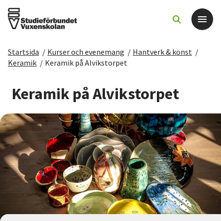
Startsida
/
Kurser och evenemang
/
Hantverk & konst
/
Det här gör vi
Keramik
/
Keramik på Alvikstorpet
För dig som
Keramik på Alvikstorpet
Sök kurser och evenemang
Om SV
Starta studiecirkel
Cirkelledare