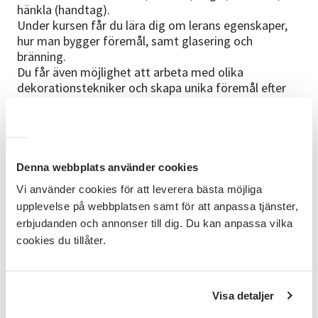
hänkla (handtag).
Under kursen får du lära dig om lerans egenskaper,
hur man bygger föremål, samt glasering och
bränning.
Du får även möjlighet att arbeta med olika
dekorationstekniker och skapa unika föremål efter
egen design.
Kurstillfällen
September: 2, 9, 16, 23
Oktober: 7
Denna webbplats använder cookies
Uppehåll 1 v. pga att leran ska torka och skröjbrännas
Vi använder cookies för att leverera bästa möjliga
innan glasering.
upplevelse på webbplatsen samt för att anpassa tjänster,
Lokalen
Alvikstorpet
är belägen ca 5 min
erbjudanden och annonser till dig. Du kan anpassa vilka
gångpromenad från Alviks tunnelbanestation.
cookies du tillåter.
Sista anmälningsdag
Måndag den 31 augusti
Visa detaljer
Kursledare