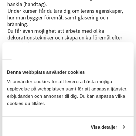
hänkla (handtag).
Under kursen får du lära dig om lerans egenskaper,
hur man bygger föremål, samt glasering och
bränning.
Du får även möjlighet att arbeta med olika
dekorationstekniker och skapa unika föremål efter
egen design.
Kursdatum
Oktober: 22, 29
November: 5, 12, 26
Denna webbplats använder cookies
Uppehåll 1 v. pga att leran ska torka och skröjbrännas
Vi använder cookies för att leverera bästa möjliga
innan glasering.
upplevelse på webbplatsen samt för att anpassa tjänster,
erbjudanden och annonser till dig. Du kan anpassa vilka
Lokalen
Alvikstorpet
är belägen ca 5 min
cookies du tillåter.
gångpromenad från Alviks tunnelbanestation.
Kursledare
Visa detaljer
Emelie Strange