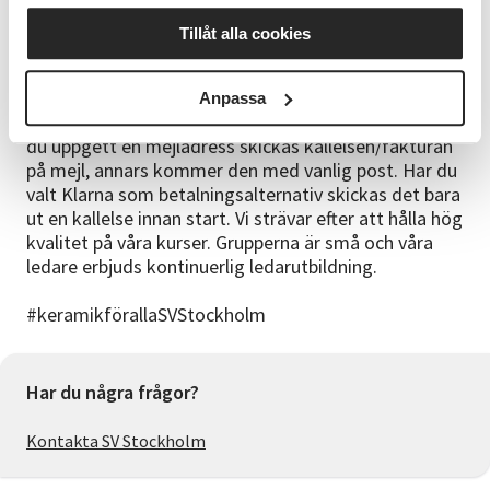
Sista anmälningsdag
Tillåt alla cookies
Måndag den 19 oktober
Bra att veta
Anpassa
Vi skickar dig en kallelse/faktura före kursstart. Har
du uppgett en mejladress skickas kallelsen/fakturan
på mejl, annars kommer den med vanlig post. Har du
valt Klarna som betalningsalternativ skickas det bara
ut en kallelse innan start. Vi strävar efter att hålla hög
kvalitet på våra kurser. Grupperna är små och våra
ledare erbjuds kontinuerlig ledarutbildning.
#keramikförallaSVStockholm
Har du några frågor?
Kontakta SV Stockholm