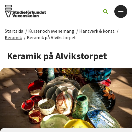
Startsida
/
Kurser och evenemang
/
Hantverk & konst
/
Det här gör vi
Keramik
/
Keramik på Alvikstorpet
För dig som
Keramik på Alvikstorpet
Sök kurser och evenemang
Om SV
Starta studiecirkel
Cirkelledare