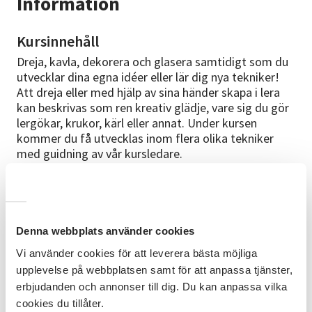
Information
Kursinnehåll
Dreja, kavla, dekorera och glasera samtidigt som du
utvecklar dina egna idéer eller lär dig nya tekniker!
Att dreja eller med hjälp av sina händer skapa i lera
kan beskrivas som ren kreativ glädje, vare sig du gör
lergökar, krukor, kärl eller annat. Under kursen
kommer du få utvecklas inom flera olika tekniker
med guidning av vår kursledare.
Förkunskaper
För både nybörjare och de som vill få mer inspiration.
Denna webbplats använder cookies
Material
Vi använder cookies för att leverera bästa möjliga
Kostnad för material tillkommer och betalas direkt
upplevelse på webbplatsen samt för att anpassa tjänster,
till ledaren.
erbjudanden och annonser till dig. Du kan anpassa vilka
Kurslokal
cookies du tillåter.