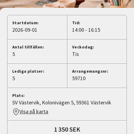
Nyheter
Avdelningar
Startdatum:
Tid:
2026-09-01
14:00 - 16:15
Lyssna
Antal tillfällen:
Veckodag:
5
Tis
Lediga platser:
Arrangemangsnr:
5
59710
Plats:
SV Västervik, Kolonivägen 5, 59361 Västervik
Visa på karta
1 350 SEK