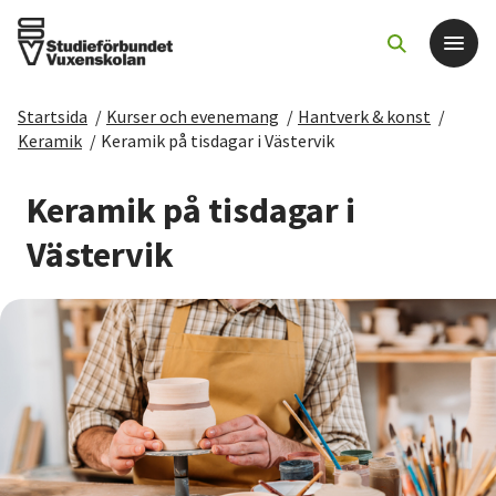
Startsida
/
Kurser och evenemang
/
Hantverk & konst
/
Det här gör vi
Keramik
/
Keramik på tisdagar i Västervik
För dig som
Keramik på tisdagar i
Västervik
Sök kurser och evenemang
Om SV
Starta studiecirkel
Cirkelledare