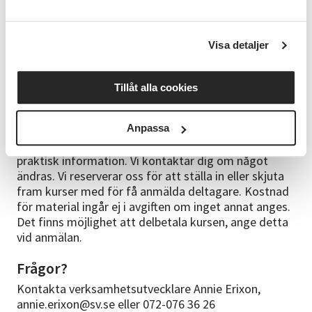
SV:s keramiklokal, Kolonivägen 3, 593 61 Västervik.
Kursledare
Visa detaljer
Elisabeth Björklund har arbetat som keramiker i
många år och är en erfaren kursledare.
Tillåt alla cookies
Bra att veta
Anpassa
Din anmälan är bindande. Du får en kallelse/faktura
till kursen ca. 1 vecka före kursstart, där finns all
praktisk information. Vi kontaktar dig om något
ändras. Vi reserverar oss för att ställa in eller skjuta
fram kurser med för få anmälda deltagare. Kostnad
för material ingår ej i avgiften om inget annat anges.
Det finns möjlighet att delbetala kursen, ange detta
vid anmälan.
Frågor?
Kontakta verksamhetsutvecklare Annie Erixon,
annie.erixon@sv.se eller 072-076 36 26