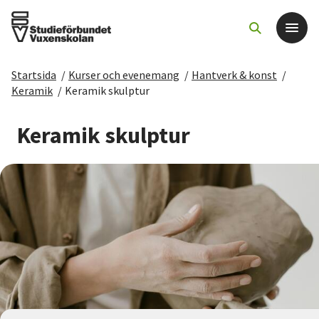
Startsida
/
Kurser och evenemang
/
Hantverk & konst
/
Det här gör vi
Keramik
/
Keramik skulptur
För dig som
Keramik skulptur
Sök kurser och evenemang
Om SV
Starta studiecirkel
Cirkelledare