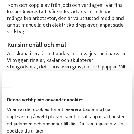
Kom och koppla av från jobb och vardagen i vår fina
keramik verkstad. Vår verkstad är stor och har
många bra arbetsytor, den är välutrustad med bland
annat manuella och elektriska drejskivor, anpassade
verktyg.
Kursinnehåll och mål
Att skapa i lera är att andas, att leva just nu i närvaro.
Vi bygger, ringlar, kavlar och skulpterar i
stengodslera, det finns även gips, nät och papper. Vill
du dreja så finns det även möjlighet till det.
Huvudmaterialet är olika stengodsleror, många
läckra engober samt glasyrer i vår välförsedda
verkstad. Kursupplägget är anpassat till din
kunskapsnivå och förutsättningar. Möjligheterna är
Denna webbplats använder cookies
många och idéer flödar när vi inspirerar varandra och
Vi använder cookies för att leverera bästa möjliga
delar erfarenheter. Vid kursstart kartlägger du
upplevelse på webbplatsen samt för att anpassa tjänster,
tillsammans med Christel din önskan och vision kring
erbjudanden och annonser till dig. Du kan anpassa vilka
kursen.
cookies du tillåter.