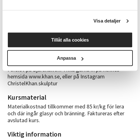
Kursledare
Christel Khan är yrkesverksam konstnär, skulptör och
konsthantverkare i egen ateljé sedan 1993. Utbildad
Visa detaljer
på Munka Ljungby folkhögskola, HDK i Göteborg
samt Kunstakademiets Designskole linjen for
Tillåt alla cookies
keramik och glas. Christel arbetar med keramisk
skulptur, bronsskulptur samt oljemåleri. Är medlem i
KRO, konsthantverkcentrum samt NVSK tidigare
Anpassa
ÖSKG. Christel har ateljé, butik och bostad i Villa Sol,
Förslöv på Bjärehalvön. Titta gärna in på hennes
hemsida www.khan.se, eller på Instagram
ChristelKhan.skulptur
Kursmaterial
Materialkostnad tillkommer med 85 kr/kg för lera
och där ingår glasyr och bränning. Faktureras efter
avslutad kurs.
Viktig information