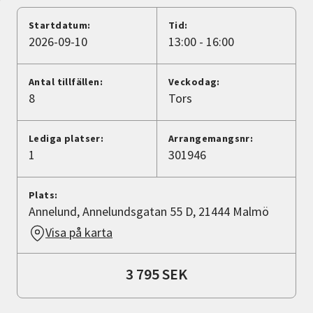
Nyheter
Startdatum:
Tid:
2026-09-10
13:00 - 16:00
Avdelningar
Antal tillfällen:
Veckodag:
8
Tors
Lyssna
Lediga platser:
Arrangemangsnr:
1
301946
Plats:
Annelund, Annelundsgatan 55 D, 21444 Malmö
Visa på karta
3 795 SEK