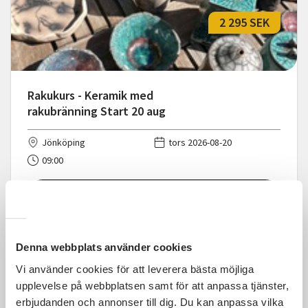
2 295 SEK
Rakukurs - Keramik med
rakubränning Start 20 aug
Jönköping
tors 2026-08-20
09:00
Läs mer och anmäl
Denna webbplats använder cookies
Vi använder cookies för att leverera bästa möjliga
upplevelse på webbplatsen samt för att anpassa tjänster,
2 295 SEK
erbjudanden och annonser till dig. Du kan anpassa vilka