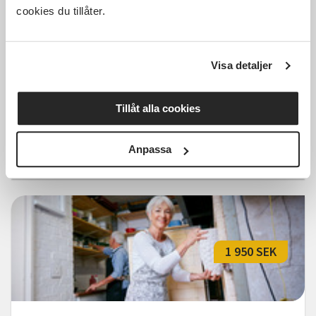
cookies du tillåter.
Rakukurs - Keramik med
Visa detaljer
rakubränning Start 24 Sept
Jönköping
tors 2026-09-24
Tillåt alla cookies
09:00
Anpassa
Läs mer och anmäl
1 950 SEK