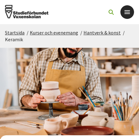
Startsida
/
Kurser och evenemang
/
Hantverk & konst
/
Det här gör vi
Keramik
För dig som
Sök kurser och evenemang
Om SV
Starta studiecirkel
Cirkelledare