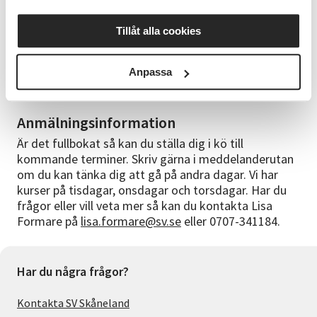
Bra att veta
Utöver kursavgiften så tillkommer det kostnad för
Tillåt alla cookies
lera med 80kr/kilo. I det priset ingår två bränningar,
glasyr och diverse förbrukningsmaterial. Faktura för
Anpassa
använd lera kommer att skickas efter avslutad
termin.
Anmälningsinformation
Är det fullbokat så kan du ställa dig i kö till
kommande terminer. Skriv gärna i meddelanderutan
om du kan tänka dig att gå på andra dagar. Vi har
kurser på tisdagar, onsdagar och torsdagar. Har du
frågor eller vill veta mer så kan du kontakta Lisa
Formare på
lisa.formare@sv.se
eller 0707-341184.
Har du några frågor?
Kontakta SV Skåneland