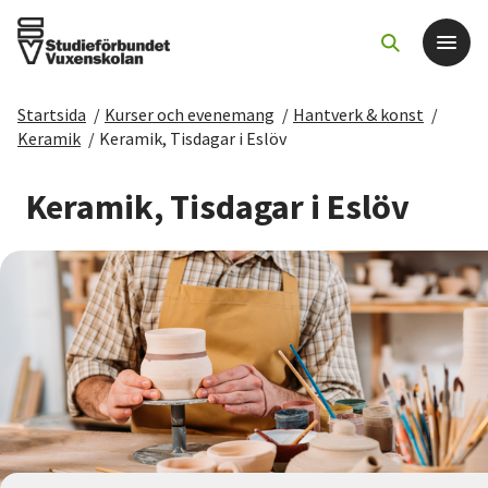
Startsida
/
Kurser och evenemang
/
Hantverk & konst
/
Det här gör vi
Keramik
/
Keramik, Tisdagar i Eslöv
För dig som
Keramik, Tisdagar i Eslöv
Sök kurser och evenemang
Om SV
Starta studiecirkel
Cirkelledare