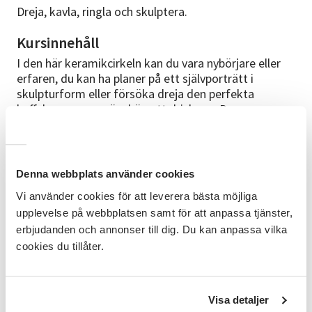
Dreja, kavla, ringla och skulptera.
Kursinnehåll
I den här keramikcirkeln kan du vara nybörjare eller
erfaren, du kan ha planer på ett självporträtt i
skulpturform eller försöka dreja den perfekta
kaffekoppen som är skön att dricka ur. Du ges
möjlighet att dreja, kavla, ringla, tumma och
skulptera under ledning av Maria Németh, vår erfarne
keramikledare sedan många år.
Denna webbplats använder cookies
Kursplan
Vi använder cookies för att leverera bästa möjliga
Höstens kurs är på 10 träffar och vi startar Tisdagen
upplevelse på webbplatsen samt för att anpassa tjänster,
den 29 september kl 18:30-20:45. Sedan ses vi var
erbjudanden och annonser till dig. Du kan anpassa vilka
tisdag tills den 1 december.
cookies du tillåter.
Cirkelledare
Maria Németh
Visa detaljer