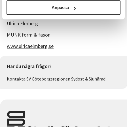
veckor senare i Sävedalens verkstad.
Anpassa
Kursledare
Ulrica Elmberg
MUNK form & fason
www.ulricaelmberg.se
Har du några frågor?
Kontakta SV Göteborgsregionen Sydost & Sjuhärad