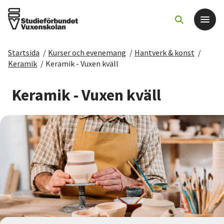
Startsida
/
Kurser och evenemang
/
Hantverk & konst
/
Det här gör vi
Keramik
/
Keramik - Vuxen kväll
För dig som
Keramik - Vuxen kväll
Sök kurser och evenemang
Om SV
Starta studiecirkel
Cirkelledare