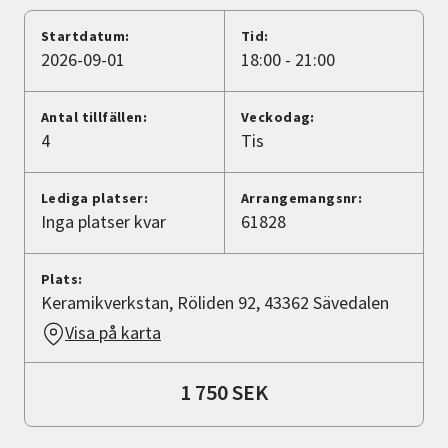
Nyheter
Startdatum:
Tid:
2026-09-01
18:00 - 21:00
Avdelningar
Antal tillfällen:
Veckodag:
4
Tis
Lyssna
Lediga platser:
Arrangemangsnr:
Inga platser kvar
61828
Plats:
Keramikverkstan, Röliden 92, 43362 Sävedalen
Visa på karta
1 750 SEK