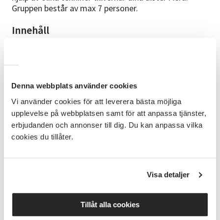
Gruppen består av max 7 personer.
Innehåll
Här provar vi på olika tekniker med lera som att
kavla, ringla, skulptera och tumma. Vi gör mönster,
dekorerar, bygger och glaserar. Allt skapas i
stengodslera. Obs! Ej drejkurs!
Denna webbplats använder cookies
Tillfälle 1, skapande 1 september, kl. 18-21
Vi använder cookies för att leverera bästa möjliga
upplevelse på webbplatsen samt för att anpassa tjänster,
Tillfälle 2, skapande 8 september, kl. 18-21
erbjudanden och annonser till dig. Du kan anpassa vilka
Tillfälle 3, skapande 15 september, kl. 18-21
cookies du tillåter.
Tillfälle 4, glasering 22 september, kl. 18-21
Visa detaljer
Material
I priset ingår glasering, skröjbränning och
glasyrbränning.
Lerkostnad tilkommer på 90kr/kg
.
Tillåt alla cookies
Kaffe/te ingår! Hämtning av färdiga alster sker ca 3