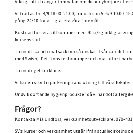
Viktigt att du anger i anmälan om du är nybörjare eller 
Vi träffas fre 4/9 18.00-21.00, lör och sön 5-6/9 10.00-15.
gång 24/10 för att glasera våra föremål.
Kostnad för lera tillkommer med 90 kr/kg inkl glaserin
kursens slut.
Ta med fika och matsäck om så önskas. I vår cafédel fin
med Swish). Det finns restauranger och mataffär i närh
Ta med eget förkläde.
Vi har en stor fri parkering i anslutning till våra lokaler.
Undvik doftande hygienprodukter då vi har doftallergike
Frågor?
Kontakta Mia Undfors, verksamhetsutvecklare, 070-431 
SV:s kurser och verksamhet utgår ifrån studiecirkelns p