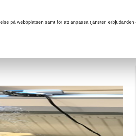
Sök
velse på webbplatsen samt för att anpassa tjänster, erbjudanden 
Om SV
Sta
MANG
Keramik
/
Keramikhelg