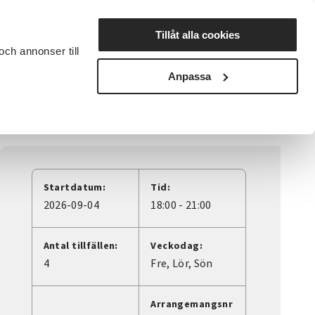
Lyssna
Tillåt alla cookies
och annonser till
rta studiecirkel
Cirkelledare
Nyheter
Avdelningar
Anpassa
Startdatum:
Tid:
2026-09-04
18:00 - 21:00
Antal tillfällen:
Veckodag:
4
Fre
Lör
Sön
Arrangemangsnr