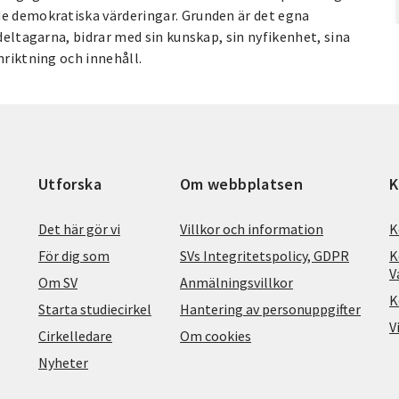
de demokratiska värderingar. Grunden är det egna
 deltagarna, bidrar med sin kunskap, sin nyfikenhet, sina
nriktning och innehåll.
Utforska
Om webbplatsen
K
Det här gör vi
Villkor och information
K
För dig som
SVs Integritetspolicy, GDPR
K
V
Om SV
Anmälningsvillkor
K
Starta studiecirkel
Hantering av personuppgifter
V
Cirkelledare
Om cookies
Nyheter