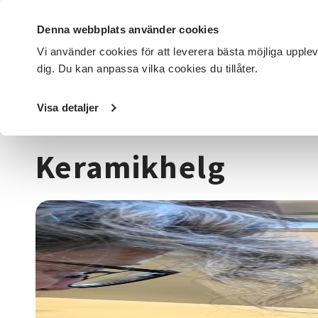
Denna webbplats använder cookies
Vi använder cookies för att leverera bästa möjliga upple
dig. Du kan anpassa vilka cookies du tillåter.
DET HÄR GÖR VI
FÖR DIG SOM
SÖK KURSER OCH EVENE
Visa detaljer
Startsida
/
Kurser och evenemang
/
Hantverk & konst
/
Keramikhelg