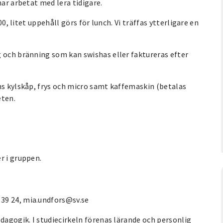
har arbetat med lera tidigare.
00, litet uppehåll görs för lunch. Vi träffas ytterligare en
g och bränning som kan swishas eller faktureras efter
ns kylskåp, frys och micro samt kaffemaskin (betalas
eten.
r i gruppen.
39 24, mia.undfors@sv.se
edagogik. I studiecirkeln förenas lärande och personlig