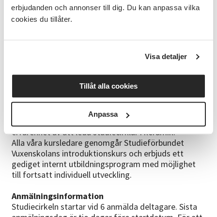
Bra att veta
erbjudanden och annonser till dig. Du kan anpassa vilka
Kursen är förlagd i ändamålsenliga lokaler ca 3 km
cookies du tillåter.
utanför Tyringe, där Mejstad Träd och Lera har en
keramikverkstad med fyra drejskivor, avsedd yta för
glasering och en bränningsugn. Keramikverkstaden
ligger i ett ombyggt stall som ligger mitt i naturen
Visa detaljer
långt från buller. Ett perfekt tillfälle att lära dig
någonting nytt eller fördjupa din kunskaper i leras
Tillåt alla cookies
värld.
Ledaren
Anpassa
Moa Mejstad är keramiker med många års
erfarenhet av att leda studiecirklar i keramik.
Alla våra kursledare genomgår Studieförbundet
Vuxenskolans introduktionskurs och erbjuds ett
gediget internt utbildningsprogram med möjlighet
till fortsatt individuell utveckling.
Anmälningsinformation
Studiecirkeln startar vid 6 anmälda deltagare. Sista