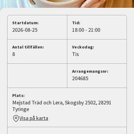
Nyheter
Avdelningar
Startdatum:
Tid:
2026-08-25
18:00 - 21:00
Lyssna
Antal tillfällen:
Veckodag:
8
Tis
Arrangemangsnr:
204685
Plats:
Mejstad Träd och Lera, Skogsby 2502, 28291
Tyringe
Visa på karta