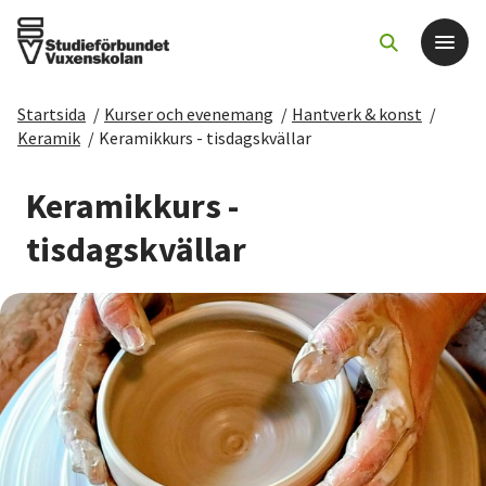
Startsida
/
Kurser och evenemang
/
Hantverk & konst
/
Det här gör vi
Keramik
/
Keramikkurs - tisdagskvällar
För dig som
Keramikkurs -
tisdagskvällar
Sök kurser och evenemang
Om SV
Starta studiecirkel
Cirkelledare