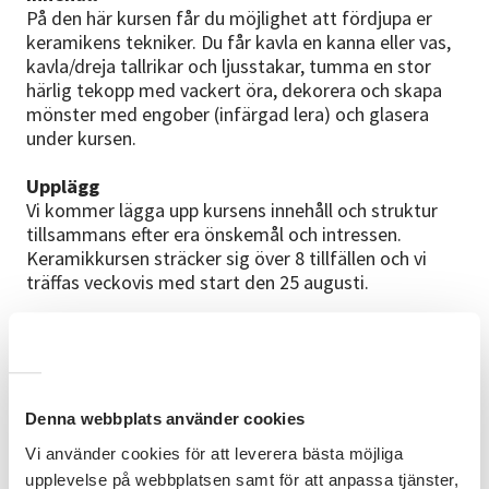
På den här kursen får du möjlighet att fördjupa er
keramikens tekniker. Du får kavla en kanna eller vas,
kavla/dreja tallrikar och ljusstakar, tumma en stor
härlig tekopp med vackert öra, dekorera och skapa
mönster med engober (infärgad lera) och glasera
under kursen.
Upplägg
Vi kommer lägga upp kursens innehåll och struktur
tillsammans efter era önskemål och intressen.
Keramikkursen sträcker sig över 8 tillfällen och vi
träffas veckovis med start den 25 augusti.
b>Förkunskaper
Inga förkunskaper krävs. Ålder från 13 år och uppåt.
Materialkostnader
Denna webbplats använder cookies
Utöver kursavgiften tillkommer 70 kr/ kg lera. Glasyr
och två bränningar ingår.
Vi använder cookies för att leverera bästa möjliga
upplevelse på webbplatsen samt för att anpassa tjänster,