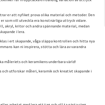
ar er att nyfiket prova olika material och metoder. Den
r som vill utveckla era konstnärliga uttryck vidare.
ll, akryl, kritor och andra spännande material, medan
kapande i lera.
klas i ert skapande, våga släppa kontrollen och hitta nya
mmans kan ni inspirera, stötta och lära av varandra
orska måleriets och keramikens underbara värld!
s och utforskar måleri, keramik och kreativt skapande i
ller arbetat med lera ett tag och vill ta nästa steg.