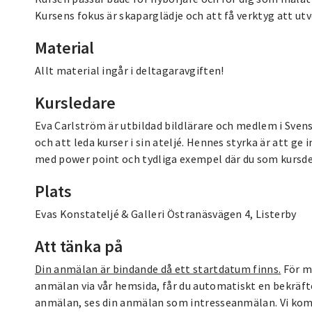
Kursens fokus är skaparglädje och att få verktyg att ut
Material
Allt material ingår i deltagaravgiften!
Kursledare
Eva Carlström är utbildad bildlärare och medlem i Sve
och att leda kurser i sin ateljé. Hennes styrka är att 
med power point och tydliga exempel där du som kursdel
Plats
Evas Konstateljé & Galleri Östranäsvägen 4, Listerby
Att tänka på
Din anmälan är bindande då ett startdatum finns.
För me
anmälan via vår hemsida, får du automatiskt en bekräft
anmälan, ses din anmälan som intresseanmälan. Vi komme