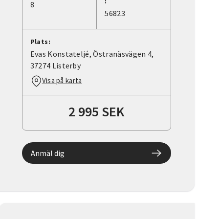
:
8
56823
Plats:
Evas Konstateljé, Östranäsvägen 4,
37274 Listerby
Visa på karta
2 995 SEK
Anmäl dig