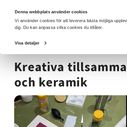
Denna webbplats använder cookies
Vi använder cookies för att leverera bästa möjliga upple
dig. Du kan anpassa vilka cookies du tillåter.
DET HÄR GÖR VI
FÖR DIG SOM
SÖK KURSER OCH EVENE
Visa detaljer
Startsida
/
Kurser och evenemang
/
Hantverk & konst
/
Kreativa tillsamma
och keramik