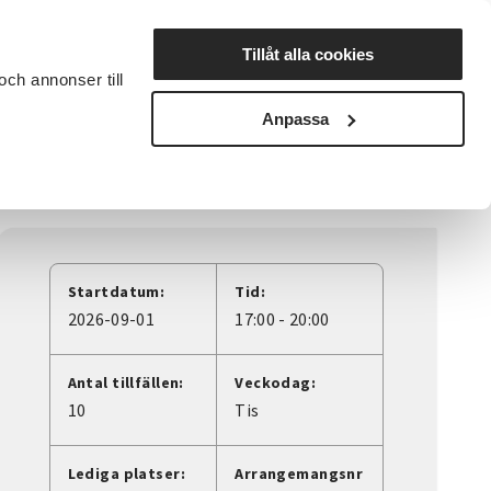
Lyssna
Tillåt alla cookies
och annonser till
rta studiecirkel
Cirkelledare
Nyheter
Avdelningar
Anpassa
Startdatum:
Tid:
2026-09-01
17:00 - 20:00
Antal tillfällen:
Veckodag:
10
Tis
Lediga platser:
Arrangemangsnr