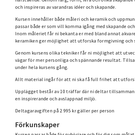
och inspireras av varandras idéer och skapande.
Kursen innehåller både måleri och keramik och uppmuntr
passar både er som vill komma igång med skapande och e
Inom måleriet får ni bekanta er med bland annat akvare
keramiken ger möjlighet att utforska formgivning och s
Genom kursens olika tekniker får ni möjlighet att utvec
vägar för mer personliga och spännande resultat. Tillsa
under hela kursens gång.
Allt material ingår för att ni ska få full frihet att utf
Upplägget består av 10 träffar där ni deltar tillsamman
en inspirerande och avslappnad miljö.
Deltagaravgiften på 2 995 kr gäller per person
Förkunskaper
Kursen passar både för nybörjare och för dig som målat e