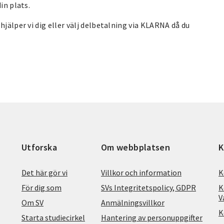
in plats.
hjälper vi dig eller välj delbetalning via KLARNA då du
Utforska
Om webbplatsen
K
Det här gör vi
Villkor och information
K
För dig som
SVs Integritetspolicy, GDPR
K
V
Om SV
Anmälningsvillkor
K
Starta studiecirkel
Hantering av personuppgifter