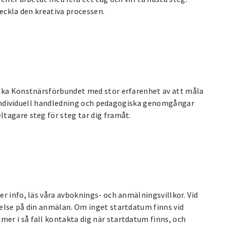
veckla den kreativa processen.
nska Konstnärsförbundet med stor erfarenhet av att måla
ge individuell handledning och pedagogiska genomgångar
tagare steg för steg tar dig framåt.
r info, läs våra avboknings- och anmälningsvillkor. Vid
else på din anmälan. Om inget startdatum finns vid
r i så fall kontakta dig när startdatum finns, och