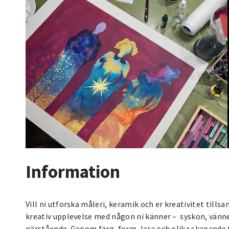
Information
Vill ni utforska måleri, keramik och er kreativitet tills
kreativ upplevelse med någon ni känner – syskon, vänner
närstående. Genom färg, form, lera och olika skapande t