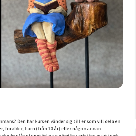
ammans? Den här kursen vänder sig till er som vill dela en
, förälder, barn (från 10 år) eller någon annan
ekniker får ni upptäcka en oändlig variation av uttryck