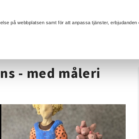
Sök
velse på webbplatsen samt för att anpassa tjänster, erbjudanden 
Om SV
Sta
MANG
Keramik
/
Kreativa tillsammans - med måleri och keramik
ns - med måleri