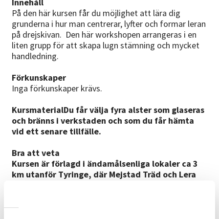
Innehåll
På den här kursen får du möjlighet att lära dig
grunderna i hur man centrerar, lyfter och formar leran
på drejskivan. Den här workshopen arrangeras i en
liten grupp för att skapa lugn stämning och mycket
handledning.
Förkunskaper
Inga förkunskaper krävs.
KursmaterialDu får välja fyra alster som glaseras
och bränns i verkstaden och som du får hämta
vid ett senare tillfälle.
Bra att veta
Kursen är förlagd i ändamålsenliga lokaler ca 3
km utanför Tyringe, där Mejstad Träd och Lera
har en keramikverkstad med drejskivor, stort
arbetsbord, avsedd yta för glasering och två
keramikugnar. Keramikverkstaden ligger i ett
ombyggt stall som ligger mitt i naturen långt