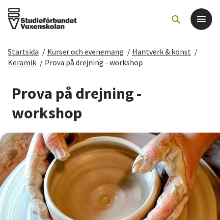
Startsida
/
Kurser och evenemang
/
Hantverk & konst
/
Det här gör vi
Keramik
/
Prova på drejning - workshop
För dig som
Prova på drejning -
workshop
Sök kurser och evenemang
Om SV
Starta studiecirkel
Cirkelledare