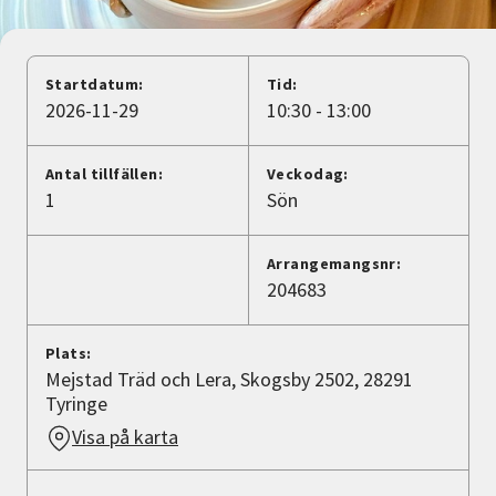
Nyheter
Avdelningar
Startdatum:
Tid:
2026-11-29
10:30 - 13:00
Lyssna
Antal tillfällen:
Veckodag:
1
Sön
Arrangemangsnr:
204683
Plats:
Mejstad Träd och Lera, Skogsby 2502, 28291
Tyringe
Visa på karta