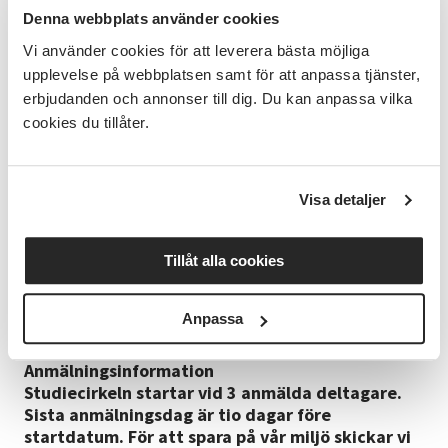
från buller.
Denna webbplats använder cookies
Vi använder cookies för att leverera bästa möjliga
Ledaren
upplevelse på webbplatsen samt för att anpassa tjänster,
Moa Mejstad är keramiker, utbildad på
erbjudanden och annonser till dig. Du kan anpassa vilka
Capellagården, Öland. Hon har många års
cookies du tillåter.
erfarenhet av att leda studiecirklar i keramik.
Alla våra kursledare genomgår Studieförbundet
Vuxenskolans introduktionskurs och erbjuds ett
gediget internt utbildningsprogram med
Visa detaljer
möjlighet till fortsatt individuell utveckling.
Alla våra kursledare genomgår Studieförbundet
Tillåt alla cookies
Vuxenskolans introduktionskurs och erbjuds ett
gediget internt utbildningsprogram med
Anpassa
möjlighet till fortsatt individuell utveckling.
Anmälningsinformation
Studiecirkeln startar vid 3 anmälda deltagare.
Sista anmälningsdag är tio dagar före
startdatum. För att spara på vår miljö skickar vi