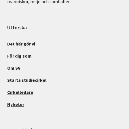
människor, miljö och samhällen.
Utforska
Det här gör vi
För dig som
Om SV
Starta studiecirkel
Cirkelledare
Nyheter