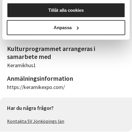
Yta om 9-12 kvm inkl 2 bord 70x120 cm.
Tillåt alla cookies
Marknad för keramiker
499 kr inkl moms per bord 70x120 cm.
Anpassa
Du får gärna visa demo av något slag.
Kulturprogrammet arrangeras i
samarbete med
Keramikhus1
Anmälningsinformation
https://keramikexpo.com/
Har du några frågor?
Kontakta SV Jönköpings län