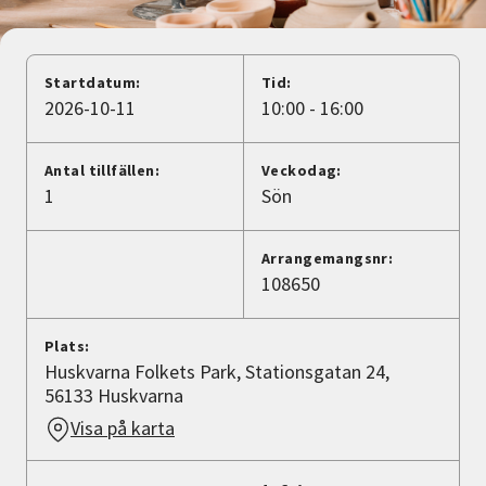
Nyheter
Avdelningar
Startdatum:
Tid:
2026-10-11
10:00 - 16:00
Lyssna
Antal tillfällen:
Veckodag:
1
Sön
Arrangemangsnr:
108650
Plats:
Huskvarna Folkets Park, Stationsgatan 24,
56133 Huskvarna
Visa på karta