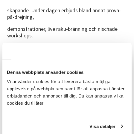
skapande. Under dagen erbjuds bland annat prova-
på-drejning,
demonstrationer, live raku-bränning och nischade
workshops.
Besökare får möjlighet att möta både etablerade
keramiker
och nya aktörer inom fältet.
Denna webbplats använder cookies
Medverkande
Vi använder cookies för att leverera bästa möjliga
Utställare
upplevelse på webbplatsen samt för att anpassa tjänster,
erbjudanden och annonser till dig. Du kan anpassa vilka
Bra att veta
cookies du tillåter.
Leverantörer/säljare
1 499 kr exkl moms.
Visa detaljer