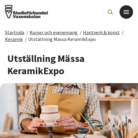
Startsida
/
Kurser och evenemang
/
Hantverk & konst
/
Det här gör vi
Keramik
/
Utställning Mässa KeramikExpo
För dig som
Utställning Mässa
KeramikExpo
Sök kurser och evenemang
Om SV
Starta studiecirkel
Cirkelledare