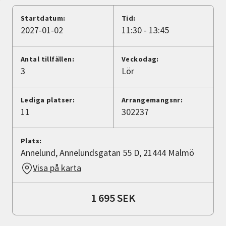
Nyheter
Startdatum:
Tid:
2027-01-02
11:30 - 13:45
Avdelningar
Antal tillfällen:
Veckodag:
3
Lör
Lyssna
Lediga platser:
Arrangemangsnr:
11
302237
Plats:
Annelund, Annelundsgatan 55 D, 21444 Malmö
Visa på karta
1 695 SEK