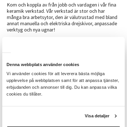
Kom och koppla av från jobb och vardagen i vår fina
keramik verkstad. Vår verkstad är stor och har
många bra arbetsytor, den är välutrustad med bland
annat manuella och elektriska drejskivor, anpassade
verktyg och nya ugnar!
Kursinnehåll
På vår vinterkurs kommer du att få prova på olika
handgrepp som tumning, ringling, kavling och att
dreja. Du kommer också att få prova på olika sorters
Denna webbplats använder cookies
stengodslera och du kan välj bland ett brett
Vi använder cookies för att leverera bästa möjliga
sortiment av Cebex glasyrer.
upplevelse på webbplatsen samt för att anpassa tjänster,
Förkunskaper
erbjudanden och annonser till dig. Du kan anpassa vilka
cookies du tillåter.
Inga förkunskaper behövs för komma till vår kurs.
Kursledare
Visa detaljer
Jessica är keramiker med lång erfarenhet att hålla
kurser i keramik. Hon har haft kurser på