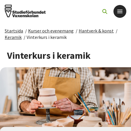
Startsida
/
Kurser och evenemang
/
Hantverk & konst
/
Det här gör vi
Keramik
/
Vinterkurs i keramik
För dig som
Vinterkurs i keramik
Sök kurser och evenemang
Om SV
Starta studiecirkel
Cirkelledare