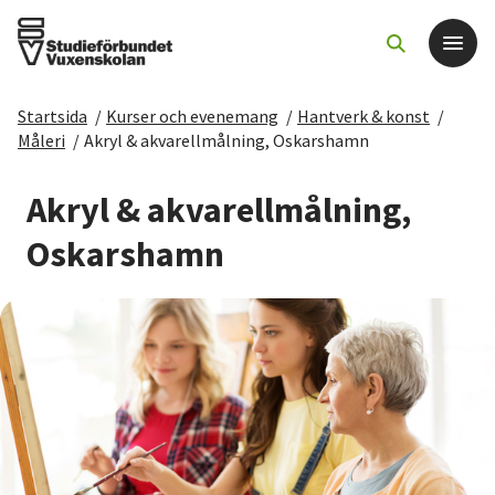
Startsida
/
Kurser och evenemang
/
Hantverk & konst
/
Det här gör vi
Måleri
/
Akryl & akvarellmålning, Oskarshamn
För dig som
Akryl & akvarellmålning,
Oskarshamn
Sök kurser och evenemang
Om SV
Starta studiecirkel
Cirkelledare