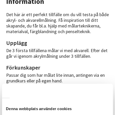
Information
Det här är ett perfekt tillfälle om du vill testa på både
akryl- och akvarellmålning. Få inspiration till ditt
skapande, du får bl.a. hjälp med målarteknikerna,
materialval, färgblandning och penselteknik.
Upplägg
De 3 första tillfällena målar vi med akvarell. Efter det
går vi igenom akrylmålning under 3 tillfällen.
Förkunskaper
Passar dig som har målat lite innan, antingen via en
grundkurs eller på egen hand.
Material
Ta med dig eget material enligt nedan alternativt går
det bra att låna av ledaren för 100 kr (betalas till
Denna webbplats använder cookies
ledaren på plats). Då ingår färg, papper och lån av