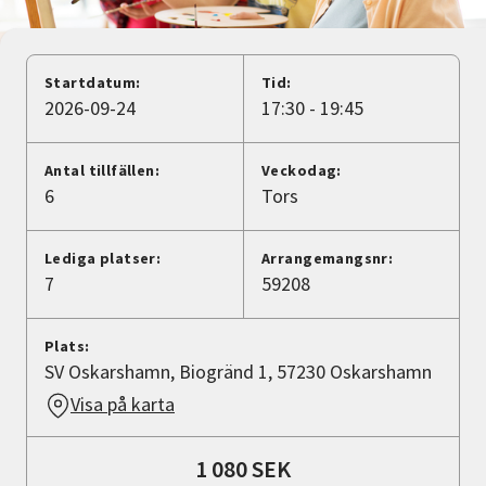
Nyheter
Avdelningar
Startdatum:
Tid:
2026-09-24
17:30 - 19:45
Lyssna
Antal tillfällen:
Veckodag:
6
Tors
Lediga platser:
Arrangemangsnr:
7
59208
Plats:
SV Oskarshamn, Biogränd 1, 57230 Oskarshamn
Visa på karta
1 080 SEK