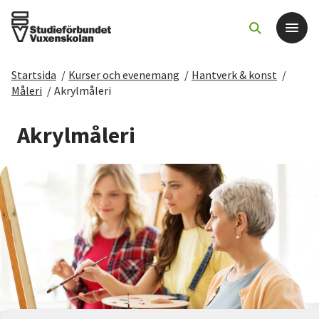
Startsida
/
Kurser och evenemang
/
Hantverk & konst
/
Det här gör vi
Måleri
/
Akrylmåleri
För dig som
Akrylmåleri
Sök kurser och evenemang
Om SV
Starta studiecirkel
Cirkelledare