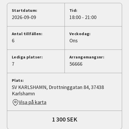
Nyheter
Startdatum:
Tid:
2026-09-09
18:00 - 21:00
Avdelningar
Antal tillfällen:
Veckodag:
6
Ons
Lyssna
Lediga platser:
Arrangemangsnr:
7
56666
Plats:
SV KARLSHAMN, Drottninggatan 84, 37438
Karlshamn
Visa på karta
1 300 SEK