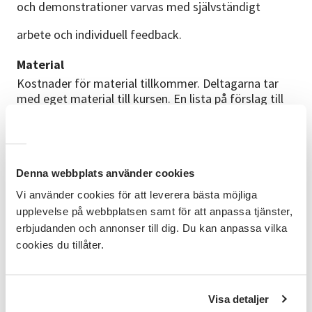
och demonstrationer varvas med självständigt
arbete och individuell feedback.
Material
Kostnader för material tillkommer. Deltagarna tar
med eget material till kursen. En lista på förslag till
material skickas ut innan kursen.
Förkunskaper
Inga förkunskaper krävs.
Denna webbplats använder cookies
Ledaren
Vi använder cookies för att leverera bästa möjliga
Tinuviel Bergström är en erfaren kursledare som
upplevelse på webbplatsen samt för att anpassa tjänster,
annars hör hemma i datorspelsvärlden. Hon har
erbjudanden och annonser till dig. Du kan anpassa vilka
cookies du tillåter.
flera års erfarenhet av både speldesign och
kursledarskap, och värdesätter att eleverna får
verktyg
Visa detaljer