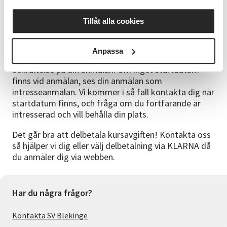
som hjälper dem uppfylla sina mål.
Tillåt alla cookies
Att tänka på
Din anmälan är bindande då ett startdatum finns.
För
mer info, läs våra avboknings- och anmälningsvillkor.
Anpassa
Vid anmälan via vår hemsida, får du automatiskt en
bekräftelse på din anmälan. Om inget startdatum
finns vid anmälan, ses din anmälan som
intresseanmälan. Vi kommer i så fall kontakta dig när
startdatum finns, och fråga om du fortfarande är
intresserad och vill behålla din plats.
Det går bra att delbetala kursavgiften! Kontakta oss
så hjälper vi dig eller välj delbetalning via KLARNA då
du anmäler dig via webben.
Har du några frågor?
Kontakta SV Blekinge