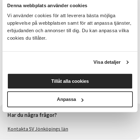
Vi träffas på tisdagar. Ta med eget material.
Denna webbplats använder cookies
Frågor
Vi använder cookies för att leverera bästa möjliga
upplevelse på webbplatsen samt för att anpassa tjänster,
Kontakta verksamhetsutvecklare Mia Undfors, 070-
erbjudanden och annonser till dig. Du kan anpassa vilka
431 39 24, mia.undfors@sv.se
cookies du tillåter.
SV:s kurser och verksamhet utgår ifrån studiecirkelns
pedagogik. I studiecirkeln förenas lärande och
personlig utveckling, samtidigt som vi ger plats för
Visa detaljer
grundläggande demokratiska värderingar. Grunden
är det egna intresset och den fria viljan. Hela
gruppen, ledaren och deltagarna, bidrar med sin
Tillåt alla cookies
kunskap, sin nyfikenhet, sina erfarenheter och frågor
för att påverka studiecirkelns inriktning och innehåll.
Anpassa
Har du några frågor?
Kontakta SV Jönköpings län