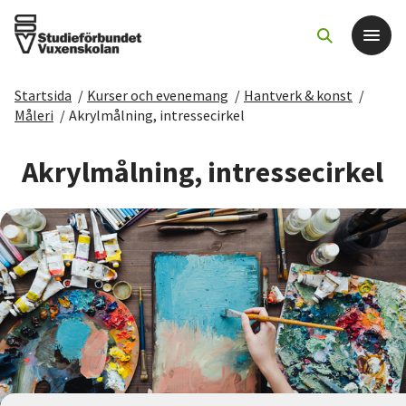
Startsida
/
Kurser och evenemang
/
Hantverk & konst
/
Det här gör vi
Måleri
/
Akrylmålning, intressecirkel
För dig som
Akrylmålning, intressecirkel
Sök kurser och evenemang
Om SV
Starta studiecirkel
Cirkelledare