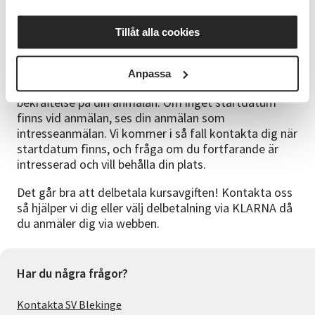
flera års erfarenhet av både speldesign.
Tillåt alla cookies
Att tänka på
Din anmälan är bindande då ett startdatum finns.
För
mer info, läs våra avboknings- och anmälningsvillkor.
Anpassa
Vid anmälan via vår hemsida, får du automatiskt en
bekräftelse på din anmälan. Om inget startdatum
finns vid anmälan, ses din anmälan som
intresseanmälan. Vi kommer i så fall kontakta dig när
startdatum finns, och fråga om du fortfarande är
intresserad och vill behålla din plats.
Det går bra att delbetala kursavgiften! Kontakta oss
så hjälper vi dig eller välj delbetalning via KLARNA då
du anmäler dig via webben.
Har du några frågor?
Kontakta SV Blekinge