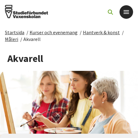
Startsida
/
Kurser och evenemang
/
Hantverk & konst
/
Det här gör vi
Måleri
/
Akvarell
För dig som
Akvarell
Sök kurser och evenemang
Om SV
Starta studiecirkel
Cirkelledare