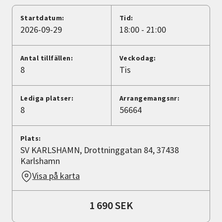
Nyheter
Startdatum:
Tid:
2026-09-29
18:00 - 21:00
Avdelningar
Antal tillfällen:
Veckodag:
8
Tis
Lyssna
Lediga platser:
Arrangemangsnr:
8
56664
Plats:
SV KARLSHAMN, Drottninggatan 84, 37438
Karlshamn
Visa på karta
1 690 SEK