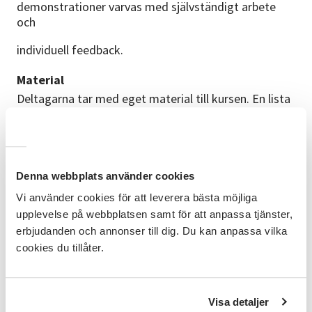
demonstrationer varvas med självständigt arbete
och
individuell feedback.
Material
Deltagarna tar med eget material till kursen. En lista
på förslag till material skickas ut innan kursen.
Förkunskaper
Inga förkunskaper krävs.
Denna webbplats använder cookies
Tider
Vi använder cookies för att leverera bästa möjliga
Planerad kursstart är 29/9 och slutar 24/11 (ingen
upplevelse på webbplatsen samt för att anpassa tjänster,
träff vecka 43).
erbjudanden och annonser till dig. Du kan anpassa vilka
cookies du tillåter.
Ledaren
Tinuviel Bergström är en erfaren kursledare som
annars hör hemma i datorspelsvärlden. Hon har
Visa detaljer