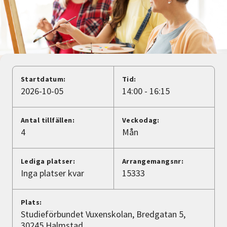
Nyheter
Avdelningar
Lyssna
Startdatum:
Tid:
2026-10-05
14:00 - 16:15
Antal tillfällen:
Veckodag:
4
Mån
Lediga platser:
Arrangemangsnr:
Inga platser kvar
15333
Plats:
Studieförbundet Vuxenskolan, Bredgatan 5,
30245 Halmstad