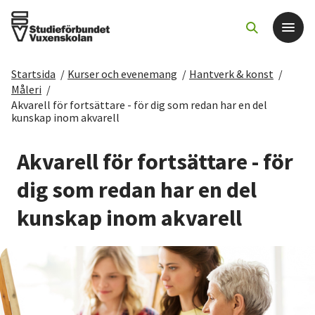
Startsida
/
Kurser och evenemang
/
Hantverk & konst
/
Det här gör vi
Måleri
/
Akvarell för fortsättare - för dig som redan har en del
kunskap inom akvarell
För dig som
Akvarell för fortsättare - för
Sök kurser och evenemang
dig som redan har en del
Om SV
kunskap inom akvarell
Starta studiecirkel
Cirkelledare