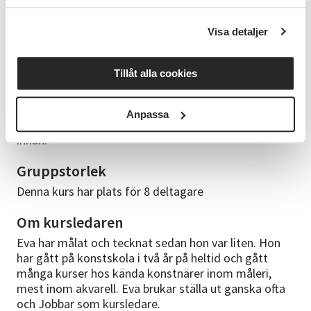
Innehåll
Visa detaljer
Här repeterar vi och jobbar med lite mer avancerade
motiv som kräver lite förkunskap.
Tillåt alla cookies
Studiematerial
Du har med dig eget material till kursen. Du får ett
Anpassa
mejl med vad du ska ha med dig för till start i god tid
innan.
Gruppstorlek
Denna kurs har plats för 8 deltagare
Om kursledaren
Eva har målat och tecknat sedan hon var liten. Hon
har gått på konstskola i två år på heltid och gått
många kurser hos kända konstnärer inom måleri,
mest inom akvarell. Eva brukar ställa ut ganska ofta
och Jobbar som kursledare.