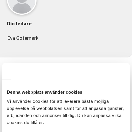
Din ledare
Eva Gotemark
Information
Målgrupp
Denna webbplats använder cookies
Alla vuxna med intresse att lära sig måla i akvarell. I
denna kursen har du målat en del redan och har lite
Vi använder cookies för att leverera bästa möjliga
erfarenhet av akvarell.
upplevelse på webbplatsen samt för att anpassa tjänster,
erbjudanden och annonser till dig. Du kan anpassa vilka
Mål
cookies du tillåter.
Att utvecklas i akvarell.