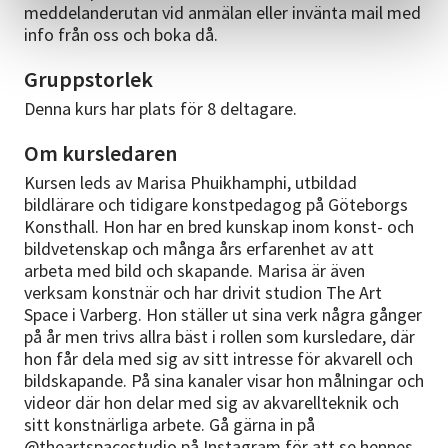
meddelanderutan vid anmälan eller invänta mail med
info från oss och boka då.
Gruppstorlek
Denna kurs har plats för 8 deltagare.
Om kursledaren
Kursen leds av Marisa Phuikhamphi, utbildad
bildlärare och tidigare konstpedagog på Göteborgs
Konsthall. Hon har en bred kunskap inom konst- och
bildvetenskap och många års erfarenhet av att
arbeta med bild och skapande. Marisa är även
verksam konstnär och har drivit studion The Art
Space i Varberg. Hon ställer ut sina verk några gånger
på år men trivs allra bäst i rollen som kursledare, där
hon får dela med sig av sitt intresse för akvarell och
bildskapande. På sina kanaler visar hon målningar och
videor där hon delar med sig av akvarellteknik och
sitt konstnärliga arbete. Gå gärna in på
@theartspacestudio på Instagram för att se hennes