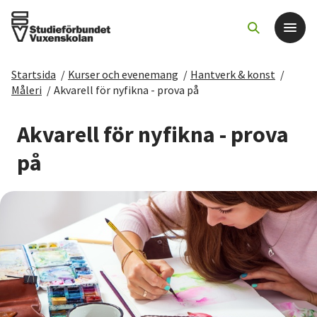
Startsida
/
Kurser och evenemang
/
Hantverk & konst
/
Det här gör vi
Måleri
/
Akvarell för nyfikna - prova på
För dig som
Akvarell för nyfikna - prova
på
Sök kurser och evenemang
Om SV
Starta studiecirkel
Cirkelledare