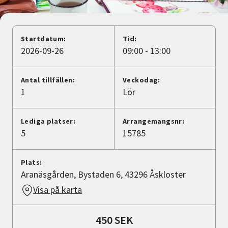
Nyheter
Avdelningar
Startdatum:
Tid:
2026-09-26
09:00 - 13:00
Lyssna
Antal tillfällen:
Veckodag:
1
Lör
Lediga platser:
Arrangemangsnr:
5
15785
Plats:
Aranäsgården, Bystaden 6, 43296 Åskloster
Visa på karta
450 SEK