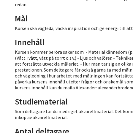
redan.
Mål
Kursen ska vägleda, väcka inspiration och ge energi till at
Innehåll
Kursen kommer beröra saker som: - Materialkännedom (papp
(Vått i vått, vått på torrt o.s.v.) - Ljus och valörer. - Tekn
att fortsätta utveckla måleriet. - Hur man tar sig an olika 
prestationen. Som deltagare får också gärna ta med målnin
och vägledning i hur arbetet med målningen kan fortsätta
påverka kursens innehåll utefter frågor och önskemål som
kursens innehåll kan du maila Alexander: alexanderbrod
Studiematerial
Som deltagare tar du med eget akvarellmaterial. Det komme
inköp av akvarellmaterial.
Antal deltagare