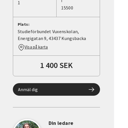
:
1
15500
Plats:
Studieförbundet Vuxenskolan,
Energigatan 9, 43437 Kungsbacka
Visa på karta
1 400 SEK
Anmäl dig
Din ledare