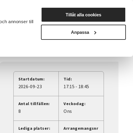
Lyssna
Tillåt alla cookies
och annonser till
rta studiecirkel
Cirkelledare
Nyheter
Avdelningar
Anpassa
Startdatum:
Tid:
2026-09-23
17:15 - 18:45
Antal tillfällen:
Veckodag:
8
Ons
Lediga platser:
Arrangemangsnr