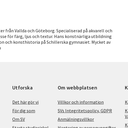
er från Vallda och Göteborg. Specialiserad på akvarell och
se för färg, ljus och textur. Hans konstnärliga utbildning
tion och konsthistoria på Schillerska gymnasiet. Mycket av
n
Utforska
Om webbplatsen
K
Det här gör vi
Villkor och information
K
För dig som
SVs Integritetspolicy, GDPR
K
V
Om SV
Anmälningsvillkor
K
Starta studiecirkel
Hantering av personuppgifter