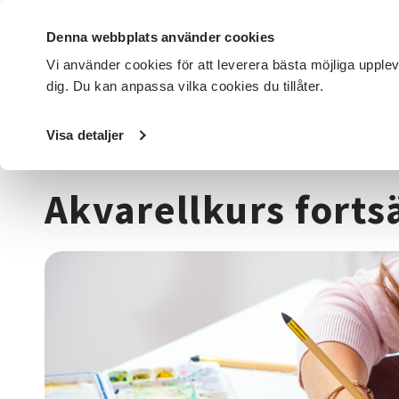
Denna webbplats använder cookies
Vi använder cookies för att leverera bästa möjliga upple
dig. Du kan anpassa vilka cookies du tillåter.
DET HÄR GÖR VI
FÖR DIG SOM
SÖK KURSER OCH EVENE
Visa detaljer
Startsida
/
Kurser och evenemang
/
Hantverk & konst
/
M
Akvarellkurs forts