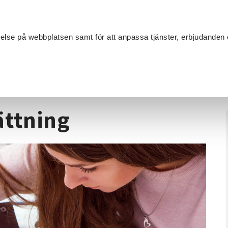
Sök
velse på webbplatsen samt för att anpassa tjänster, erbjudanden 
Om SV
Sta
MANG
åleri
/
Akvarellkurs fortsättning
ättning