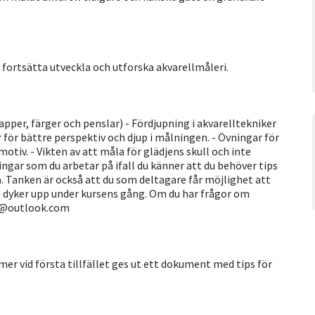
t fortsätta utveckla och utforska akvarellmåleri.
er, färger och penslar) - Fördjupning i akvarelltekniker
iker för bättre perspektiv och djup i målningen. - Övningar för
motiv. - Vikten av att måla för glädjens skull och inte
gar som du arbetar på ifall du känner att du behöver tips
. Tanken är också att du som deltagare får möjlighet att
 dyker upp under kursens gång. Om du har frågor om
en@outlook.com
r vid första tillfället ges ut ett dokument med tips för