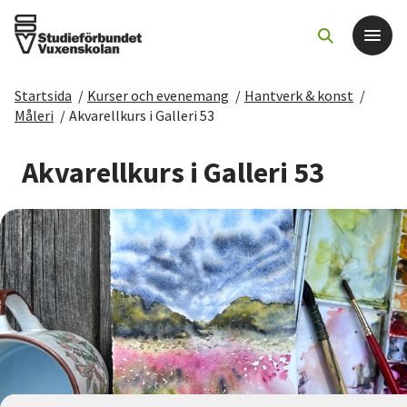
Startsida
/
Kurser och evenemang
/
Hantverk & konst
/
Det här gör vi
Måleri
/
Akvarellkurs i Galleri 53
För dig som
Akvarellkurs i Galleri 53
Sök kurser och evenemang
Om SV
Starta studiecirkel
Cirkelledare