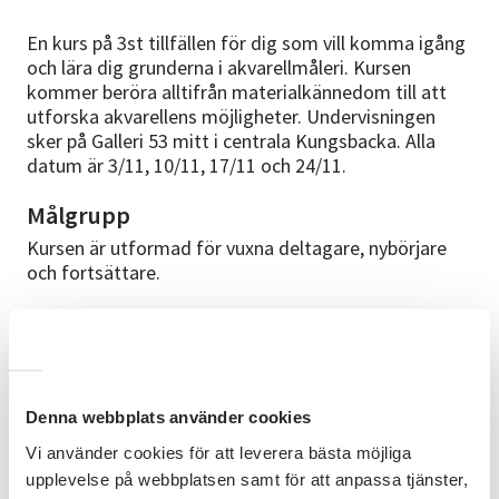
En kurs på 3st tillfällen för dig som vill komma igång
och lära dig grunderna i akvarellmåleri. Kursen
kommer beröra alltifrån materialkännedom till att
utforska akvarellens möjligheter. Undervisningen
sker på Galleri 53 mitt i centrala Kungsbacka. Alla
datum är 3/11, 10/11, 17/11 och 24/11.
Målgrupp
Kursen är utformad för vuxna deltagare, nybörjare
och fortsättare.
Mål
Kursen ska vägleda, väcka inspiration och ge energi
till att utforska akvarellmåleri.
Denna webbplats använder cookies
Innehåll
Vi använder cookies för att leverera bästa möjliga
Kursen kommer beröra saker som: -
upplevelse på webbplatsen samt för att anpassa tjänster,
Materialkännedom (papper, färger och penslar) -