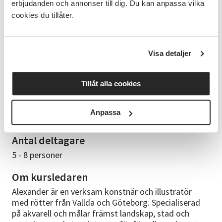
erbjudanden och annonser till dig. Du kan anpassa vilka
Akvarelltekniker (Vått i vått, vått på torrt o.s.v.) - Ljus
och valörer. - Perspektiv och djup i målningen. - Hur
cookies du tillåter.
man tar sig an olika motiv. - Vikten av att måla för
glädjens skull och inte prestationen. Om du har
frågor om kursens innehåll kan du maila Alexander:
Visa detaljer
alexanderbroden@outlook.com
Studiematerial
Tillåt alla cookies
Det kommer att finnas material att använda på plats.
Men ledaren ger tips om du vill köpa eget
Anpassa
akvarellmaterial.
Antal deltagare
5 - 8 personer
Om kursledaren
Alexander är en verksam konstnär och illustratör
med rötter från Vallda och Göteborg. Specialiserad
på akvarell och målar främst landskap, stad och