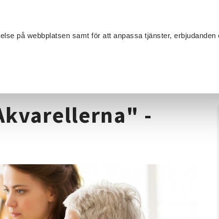
Sök
velse på webbplatsen samt för att anpassa tjänster, erbjudanden 
Om SV
Sta
MANG
åleri
/
Akvarellmålning "Akvarellerna" - intressecirkel
Akvarellerna" -