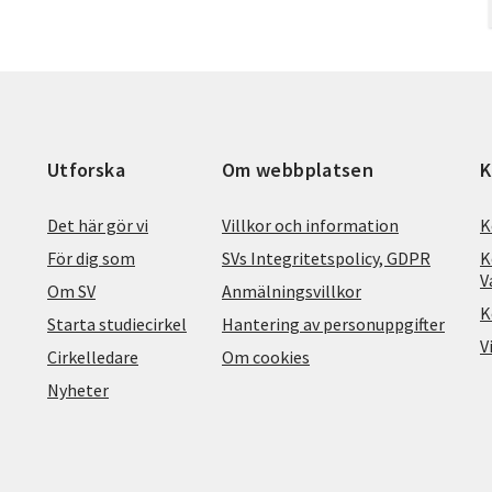
Utforska
Om webbplatsen
K
Det här gör vi
Villkor och information
K
För dig som
SVs Integritetspolicy, GDPR
K
V
Om SV
Anmälningsvillkor
K
Starta studiecirkel
Hantering av personuppgifter
V
Cirkelledare
Om cookies
Nyheter