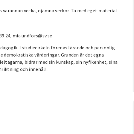
fas varannan vecka, ojämna veckor. Ta med eget material.
39 24, mia.undfors@sv.se
edagogik. I studiecirkeln förenas lärande och personlig
de demokratiska värderingar. Grunden är det egna
 deltagarna, bidrar med sin kunskap, sin nyfikenhet, sina
nriktning och innehåll.