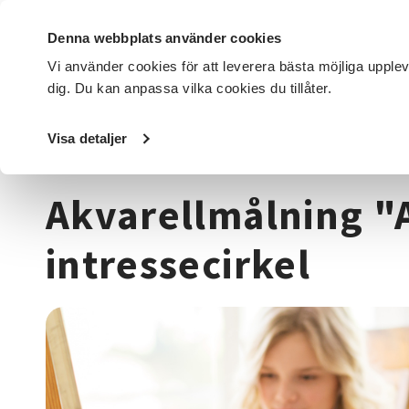
Denna webbplats använder cookies
Vi använder cookies för att leverera bästa möjliga upple
dig. Du kan anpassa vilka cookies du tillåter.
DET HÄR GÖR VI
FÖR DIG SOM
SÖK KURSER OCH EVENE
Visa detaljer
Startsida
/
Kurser och evenemang
/
Hantverk & konst
/
M
Akvarellmålning "
intressecirkel