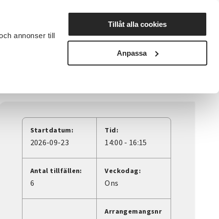
Lyssna
Tillåt alla cookies
och annonser till
rta studiecirkel
Cirkelledare
Nyheter
Avdelningar
Anpassa
Startdatum:
Tid:
2026-09-23
14:00 - 16:15
Antal tillfällen:
Veckodag:
6
Ons
Arrangemangsnr