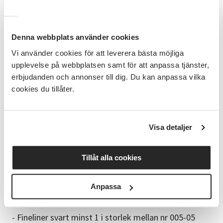
- Mönster och komposition med flytande tusch och
fineliners
Studiematerial
Denna webbplats använder cookies
Material som vi använder är: akvarellpapper, flytande
Vi använder cookies för att leverera bästa möjliga
tusch, fineliners, olika penslar, pipetter, målarsvamp,
upplevelse på webbplatsen samt för att anpassa tjänster,
plastfolie, sugrör, gummiroller, salt. Allt material
erbjudanden och annonser till dig. Du kan anpassa vilka
finns att köpa av handledaren.
cookies du tillåter.
Större penslar, pipetter och gummiroller finns att
låna under kurstillfällena.
Visa detaljer
Deltagarna tar med sig:
- Akvarellpapper
Tillåt alla cookies
- Akvarellpensel nr6 eller nr8
Anpassa
- Akryltusch - Maskeringstejp
- Fineliner svart minst 1 i storlek mellan nr 005-05