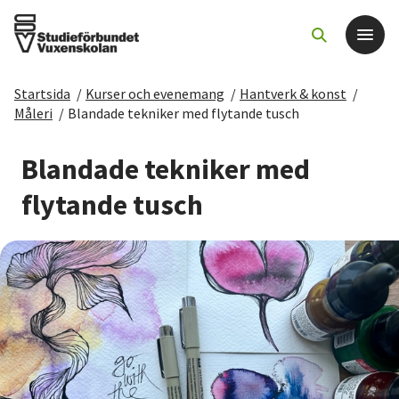
Startsida
/
Kurser och evenemang
/
Hantverk & konst
/
Det här gör vi
Måleri
/
Blandade tekniker med flytande tusch
För dig som
Blandade tekniker med
flytande tusch
Sök kurser och evenemang
Om SV
Starta studiecirkel
Cirkelledare