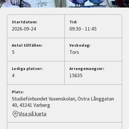
Nyheter
Avdelningar
Startdatum:
Tid:
2026-09-24
09:30 - 11:45
Lyssna
Antal tillfällen:
Veckodag:
5
Tors
Lediga platser:
Arrangemangsnr:
4
15635
Plats:
Studieförbundet Vuxenskolan, Östra Långgatan
40, 43241 Varberg
Visa på karta